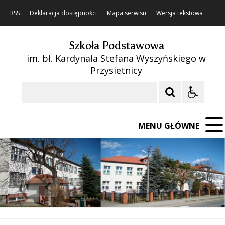
RSS
Deklaracja dostępności
Mapa serwisu
Wersja tekstowa
Szkoła Podstawowa
im. bł. Kardynała Stefana Wyszyńskiego w
Przysietnicy
Szukaj
MENU GŁÓWNE
❚❚
Poprzedni Element
Następny Element