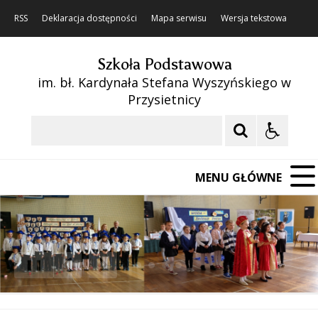
RSS
Deklaracja dostępności
Mapa serwisu
Wersja tekstowa
Szkoła Podstawowa
im. bł. Kardynała Stefana Wyszyńskiego w
Przysietnicy
Szukaj
MENU GŁÓWNE
❚❚
Poprzedni Element
Następny Element