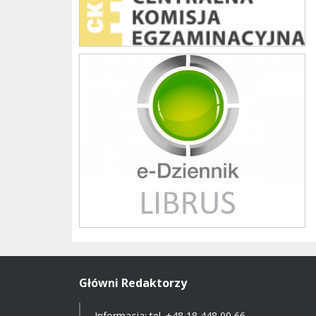
Librus szkoła
Główni Redaktorzy
Informacja: tel.
+48 18 448 00 66