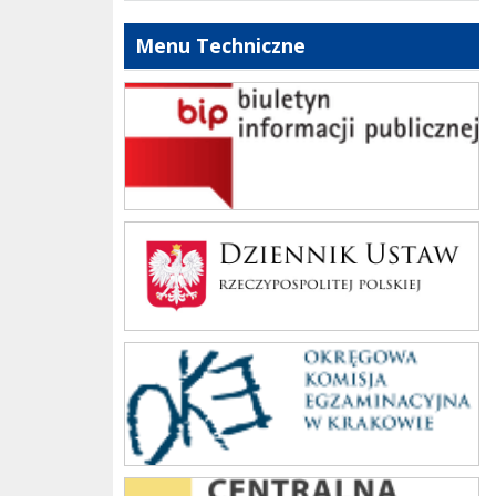
Menu Techniczne
bip szkoły
Dziennik Polski
oke_krakow
cke