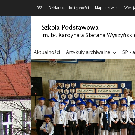
RSS
Deklaracja dostępności
Mapa serwisu
Wersj
Szkoła Podstawowa
im. bł. Kardynała Stefana Wyszyński
Aktualności
Artykuły archiwalne
SP - 