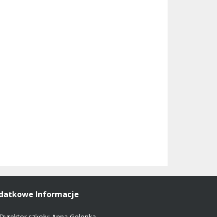
datkowe Informacje
Dyrektor szkoły: Anna Golonka