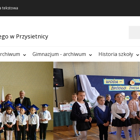
a tekstowa
Szukaj
ego w Przysietnicy
archiwum
Gimnazjum - archiwum
Historia szkoły