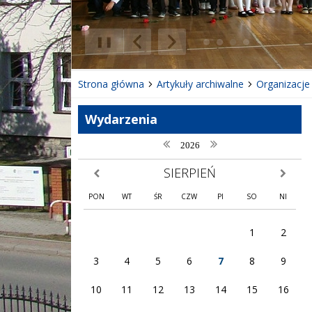
❚❚
Poprzedni Element
Następny Element
Strona główna
Artykuły archiwalne
Organizacje
Wydarzenia
poprzedni rok
następny rok
2026
SIERPIEŃ
poprzedni miesiąc
następny
PON
WT
ŚR
CZW
PI
SO
NI
1
2
3
4
5
6
7
8
9
10
11
12
13
14
15
16