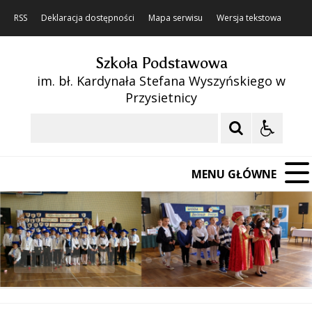
RSS
Deklaracja dostępności
Mapa serwisu
Wersja tekstowa
Szkoła Podstawowa
im. bł. Kardynała Stefana Wyszyńskiego w
Przysietnicy
Szukaj
MENU GŁÓWNE
❚❚
Poprzedni Element
Następny Element