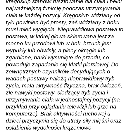
kręgosłup stanowi rusztowanie dla ciała i pełni
najważniejszą funkcję podczas utrzymywania
ciała w każdej pozycji. Kręgosłup widziany od
tyłu powinien być prosty, zaś widziany z boku
musi mieć wygięcia. Nieprawidłowa postawa to
postawa, w której głowa skierowana jest za
mocno ku przodowi lub w bok, brzuch jest
wypukły lub obwisły, a plecy okrągłe lub
zgarbione, barki wysunięte do przodu, co
powoduje zapadanie się klatki piersiowej. Do
zewnętrznych czynników decydujących o
wadach postawy należą nieprawidłowy tryb
życia, mała aktywność fizyczna, brak ćwiczeń,
złe nawyki postawy, siedzący tryb życia i
utrzymywanie ciała w jednostajnej pozycji (na
przykład przy oglądaniu telewizji lub grze na
komputerze). Brak aktywności ruchowej u
dzieci przyczynia się do utraty siły mięśni oraz
osłabienia wydolności krążeniowo-