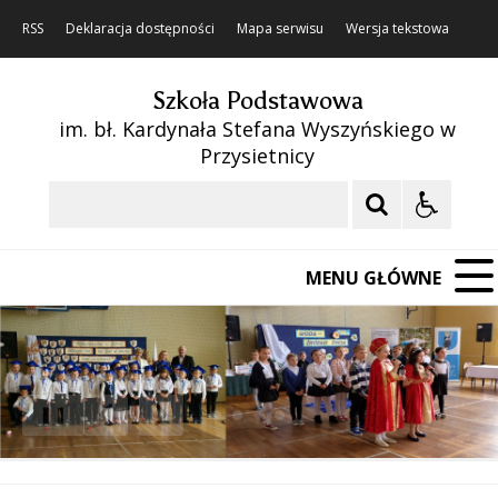
RSS
Deklaracja dostępności
Mapa serwisu
Wersja tekstowa
Szkoła Podstawowa
im. bł. Kardynała Stefana Wyszyńskiego w
Przysietnicy
Szukaj
MENU GŁÓWNE
❚❚
Poprzedni Element
Następny Element