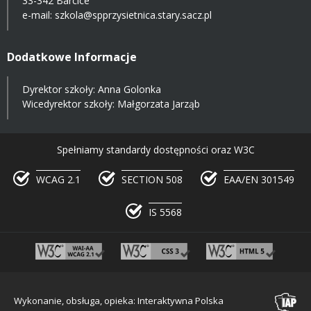
33-342 Barcice
e-mail:
szkola@spprzysietnica.stary.sacz.pl
Dodatkowe Informacje
Dyrektor szkoły: Anna Golonka
Wicedyrektor szkoły: Małgorzata Jarząb
Spełniamy standardy dostępności oraz W3C
WCAG 2.1
SECTION 508
EAA/EN 301549
IS 5568
Wykonanie, obsługa, opieka: Interaktywna Polska