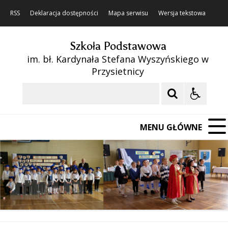
RSS
Deklaracja dostępności
Mapa serwisu
Wersja tekstowa
Szkoła Podstawowa
im. bł. Kardynała Stefana Wyszyńskiego w
Przysietnicy
Szukaj
MENU GŁÓWNE
❚❚
Poprzedni Element
Następny Element