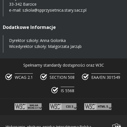
33-342 Barcice
e-mail:
szkola@spprzysietnica.stary.sacz.pl
Dodatkowe Informacje
Dyrektor szkoły: Anna Golonka
Wicedyrektor szkoły: Małgorzata Jarząb
Spełniamy standardy dostępności oraz W3C
WCAG 2.1
SECTION 508
EAA/EN 301549
IS 5568
Wykonanie, obsługa, opieka: Interaktywna Polska