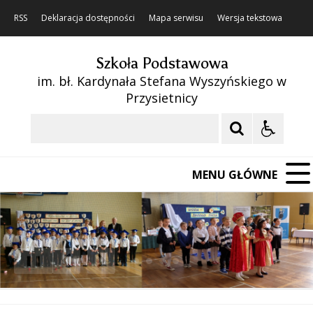
RSS
Deklaracja dostępności
Mapa serwisu
Wersja tekstowa
Szkoła Podstawowa
im. bł. Kardynała Stefana Wyszyńskiego w
Przysietnicy
Szukaj
MENU GŁÓWNE
❚❚
Poprzedni Element
Następny Element