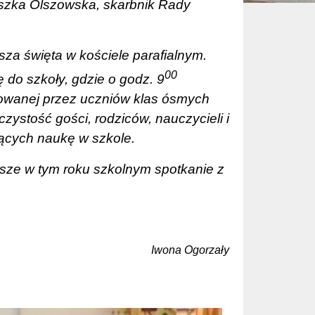
szka Olszowska, skarbnik Rady
sza święta w kościele parafialnym.
00
 do szkoły, gdzie o godz. 9
otowanej przez uczniów klas ósmych
czystość gości, rodziców, nauczycieli i
ących naukę w szkole.
wsze w tym roku szkolnym spotkanie z
Iwona Ogorzały