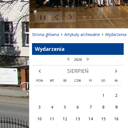
❚❚
Poprzedni Element
Następny Element
Strona główna
Artykuły archiwalne
Wydarzenia 
Wydarzenia
poprzedni rok
następny rok
2026
SIERPIEŃ
poprzedni miesiąc
następny
PON
WT
ŚR
CZW
PI
SO
NI
1
2
3
4
5
6
7
8
9
10
11
12
13
14
15
16