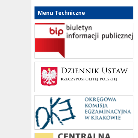
Menu Techniczne
bip szkoły
Dziennik Polski
oke_krakow
cke