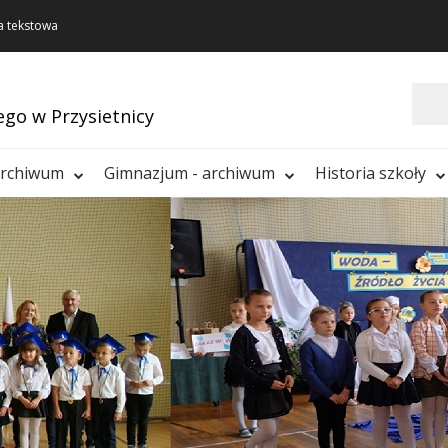
a tekstowa
Szukaj
ego w Przysietnicy
archiwum
Gimnazjum - archiwum
Historia szkoły