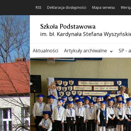
RSS
Deklaracja dostępności
Mapa serwisu
Wersj
Szkoła Podstawowa
im. bł. Kardynała Stefana Wyszyński
Aktualności
Artykuły archiwalne
SP - 