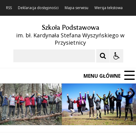
RSS
Deklaracja dostępności
Mapa serwisu
Wersja tekstowa
Szkoła Podstawowa
im. bł. Kardynała Stefana Wyszyńskiego w
Przysietnicy
Szukaj
MENU GŁÓWNE
❚❚
Poprzedni Element
Następny Element