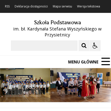
RSS
Deklaracja dostępności
Mapa serwisu
Wersja tekstowa
Szkoła Podstawowa
im. bł. Kardynała Stefana Wyszyńskiego w
Przysietnicy
Szukaj
MENU GŁÓWNE
❚❚
Poprzedni Element
Następny Element