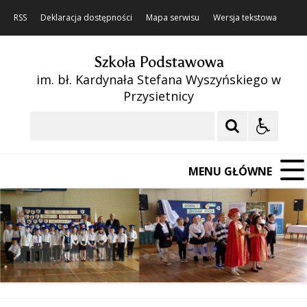
RSS
Deklaracja dostępności
Mapa serwisu
Wersja tekstowa
Szkoła Podstawowa
im. bł. Kardynała Stefana Wyszyńskiego w
Przysietnicy
Szukaj
MENU GŁÓWNE
❚❚
Poprzedni Element
Następny Element