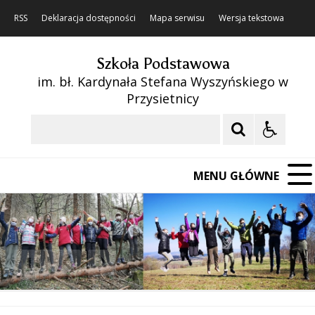
RSS
Deklaracja dostępności
Mapa serwisu
Wersja tekstowa
Szkoła Podstawowa
im. bł. Kardynała Stefana Wyszyńskiego w
Przysietnicy
Szukaj
MENU GŁÓWNE
❚❚
Poprzedni Element
Następny Element