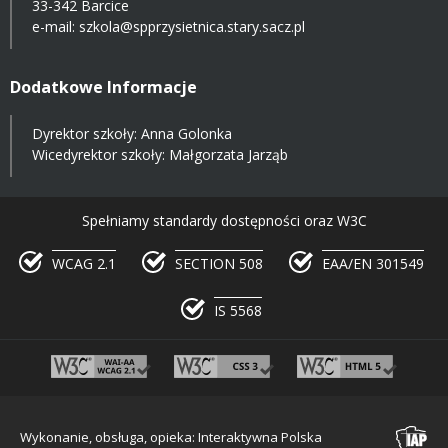
33-342 Barcice
e-mail:
szkola@spprzysietnica.stary.sacz.pl
Dodatkowe Informacje
Dyrektor szkoły: Anna Golonka
Wicedyrektor szkoły: Małgorzata Jarząb
Spełniamy standardy dostępności oraz W3C
WCAG 2.1
SECTION 508
EAA/EN 301549
IS 5568
Wykonanie, obsługa, opieka: Interaktywna Polska