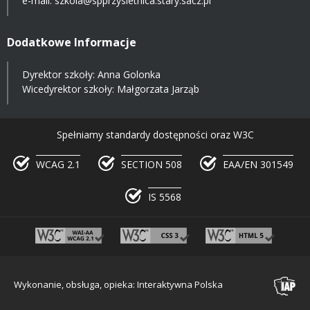
e-mail:
szkola@spprzysietnica.stary.sacz.pl
Dodatkowe Informacje
Dyrektor szkoły: Anna Golonka
Wicedyrektor szkoły: Małgorzata Jarząb
Spełniamy standardy dostępności oraz W3C
WCAG 2.1
SECTION 508
EAA/EN 301549
IS 5568
Wykonanie, obsługa, opieka: Interaktywna Polska