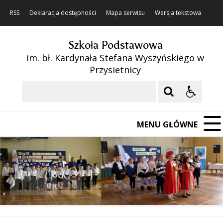
RSS
Deklaracja dostępności
Mapa serwisu
Wersja tekstowa
Szkoła Podstawowa
im. bł. Kardynała Stefana Wyszyńskiego w
Przysietnicy
Szukaj
MENU GŁÓWNE
❚❚
Poprzedni Element
Następny Element