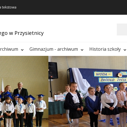
a tekstowa
Szukaj
ego w Przysietnicy
archiwum
Gimnazjum - archiwum
Historia szkoły