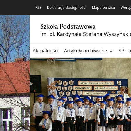
RSS
Deklaracja dostępności
Mapa serwisu
Wersj
Szkoła Podstawowa
im. bł. Kardynała Stefana Wyszyński
Aktualności
Artykuły archiwalne
SP - 