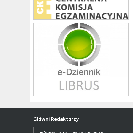
Librus szkoła
Główni Redaktorzy
Informacja: tel.
+48 18 448 00 66