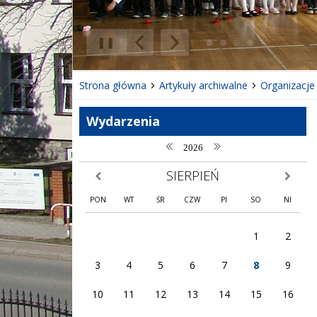
❚❚
Poprzedni Element
Następny Element
Strona główna
Artykuły archiwalne
Organizacje
Wydarzenia
poprzedni rok
następny rok
2026
SIERPIEŃ
poprzedni miesiąc
następny
PON
WT
ŚR
CZW
PI
SO
NI
1
2
3
4
5
6
7
8
9
10
11
12
13
14
15
16