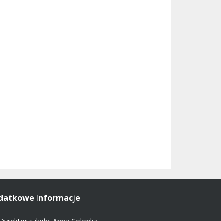
datkowe Informacje
Dyrektor szkoły: Anna Golonka