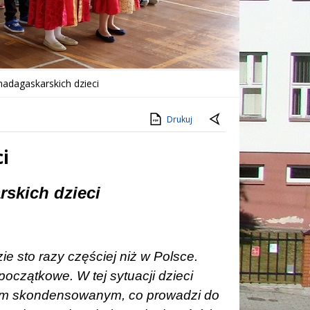
adagaskarskich dzieci
Drukuj
i
skich dzieci
zie sto ra­zy czę­ściej niż w Pol­sce.
 początko­we. W tej sytuacji dzie­ci
m skon­den­so­wa­nym, co pro­wa­dzi do