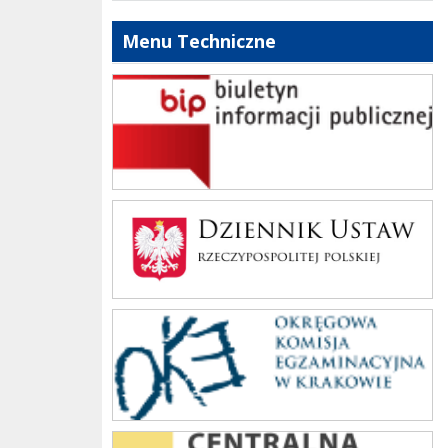
Menu Techniczne
bip szkoły
Dziennik Polski
oke_krakow
cke