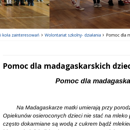
 i koła zainteresowań
Wolontariat szkolny- działania
Pomoc dla m
Pomoc dla madagaskarskich dziec
 miesiąc
Treść
Pomoc dla madagaskar
Na Ma­da­ga­ska­rze mat­ki umie­ra­ją przy po­ro­d
Opie­ku­nów osie­ro­co­nych dzie­ci nie stać na mle­ko
często do­kar­miane są wo­dą z cu­krem bądź mle­kie