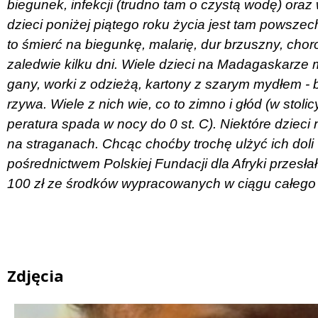
bie­gu­nek, in­fek­cji (trudno tam o czy­stą wo­dę) oraz 
dzie­ci po­ni­żej pią­te­go ro­ku ży­cia jest tam po­wszech
to śmierć na bie­gun­kę, ma­la­rię, dur brzusz­ny, chor
zaledwie kil­ku dni. Wie­le dzie­ci na Madagaskarze mu
ga­ny, wor­ki z odzie­żą, kar­to­ny z sza­rym my­dłem 
rzy­wa. Wie­le z nich wie, co to zim­no i głód (w sto­
pe­ra­tu­ra spa­da w no­cy do 0 st. C). Nie­któ­re dzie­c
na stra­ga­nach. Chcąc choćby trochę ulżyć ich doli
pośrednictwem Polskiej Fundacji dla Afryki przesła
100 zł ze środków wypracowanych w ciągu całego 
Zdjęcia