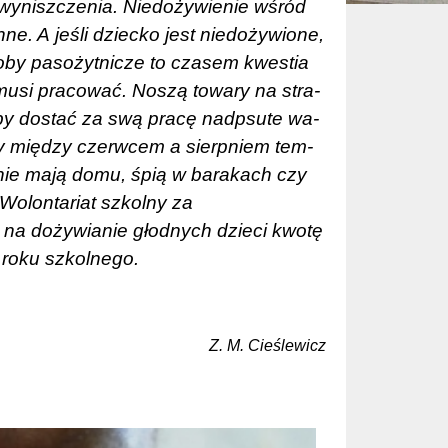
wy­nisz­cze­nia. Nie­do­ży­wie­nie wśród
­ne. A je­śli dziec­ko jest nie­do­ży­wio­ne,
oby pa­so­żyt­ni­cze to czasem kwe­stia
­si pra­co­wać. No­szą to­wa­ry na stra­
- by do­stać za swą pra­cę nad­psu­te wa­
li­cy mię­dzy czerwcem a sierp­niem tem­
i nie ma­ją do­mu, śpią w ba­ra­kach czy
 Wolontariat szkolny za
ł na dożywianie głodnych dzieci kwotę
roku szkolnego.
Z. M. Cieślewicz