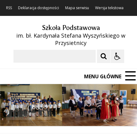
RSS
Deklaracja dostępności
Mapa serwisu
Wersja tekstowa
Szkoła Podstawowa
im. bł. Kardynała Stefana Wyszyńskiego w
Przysietnicy
Szukaj
MENU GŁÓWNE
❚❚
Poprzedni Element
Następny Element