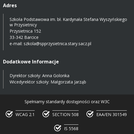
Adres
Szkoła Podstawowa im. bł. Kardynała Stefana Wyszyńskiego
w Przysietnicy
Przysietnica 152
33-342 Barcice
e-mail:
szkola@spprzysietnica.stary.sacz.pl
Dodatkowe Informacje
Dyrektor szkoły: Anna Golonka
Wicedyrektor szkoły: Małgorzata Jarząb
Spełniamy standardy dostępności oraz W3C
WCAG 2.1
SECTION 508
EAA/EN 301549
IS 5568