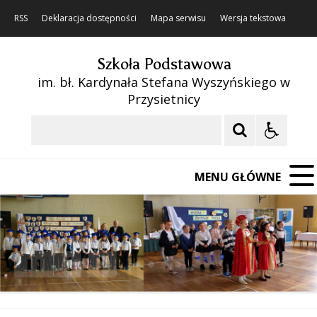
RSS
Deklaracja dostępności
Mapa serwisu
Wersja tekstowa
Szkoła Podstawowa
im. bł. Kardynała Stefana Wyszyńskiego w
Przysietnicy
Szukaj
MENU GŁÓWNE
❚❚
Poprzedni Element
Następny Element