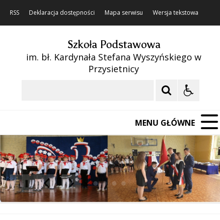
RSS
Deklaracja dostępności
Mapa serwisu
Wersja tekstowa
Szkoła Podstawowa
im. bł. Kardynała Stefana Wyszyńskiego w
Przysietnicy
Szukaj
MENU GŁÓWNE
❚❚
Poprzedni Element
Następny Element