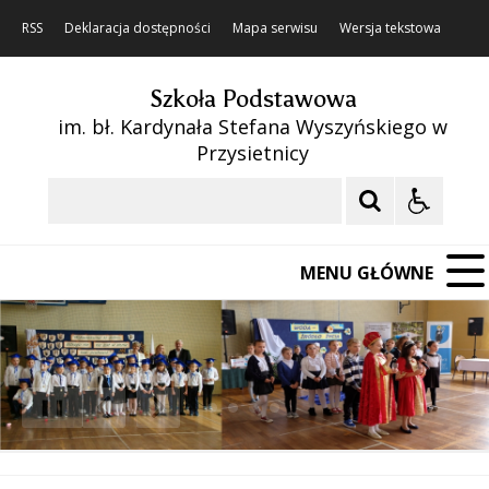
RSS
Deklaracja dostępności
Mapa serwisu
Wersja tekstowa
Szkoła Podstawowa
im. bł. Kardynała Stefana Wyszyńskiego w
Przysietnicy
Szukaj
MENU GŁÓWNE
❚❚
Poprzedni Element
Następny Element