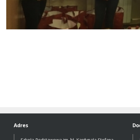
Adres
Do
Szkoła Podstawowa im. bł. Kardynała Stefana