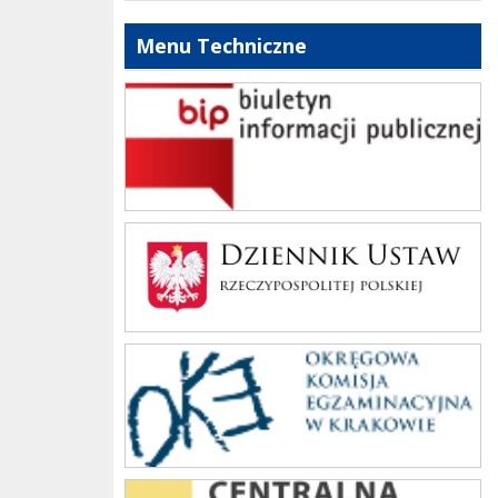
Menu Techniczne
bip szkoły
Dziennik Polski
oke_krakow
cke