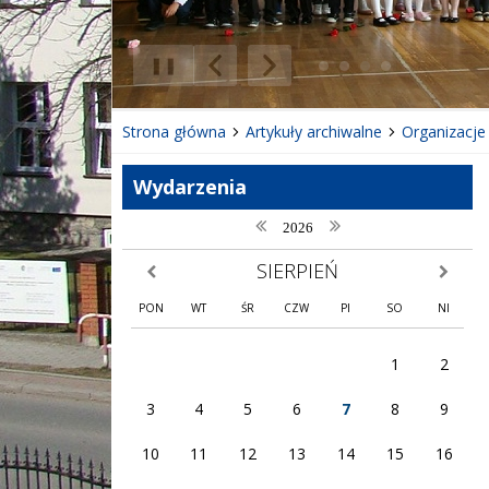
❚❚
Poprzedni Element
Następny Element
Strona główna
Artykuły archiwalne
Organizacje
Wydarzenia
poprzedni rok
następny rok
2026
SIERPIEŃ
poprzedni miesiąc
następny
PON
WT
ŚR
CZW
PI
SO
NI
1
2
3
4
5
6
7
8
9
10
11
12
13
14
15
16