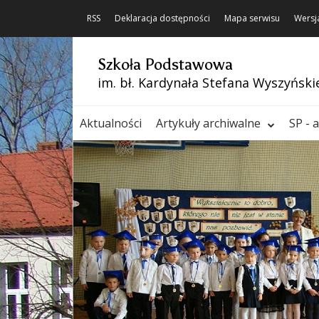
RSS
Deklaracja dostępności
Mapa serwisu
Wersj
Szkoła Podstawowa
im. bł. Kardynała Stefana Wyszyński
Aktualności
Artykuły archiwalne
SP - 