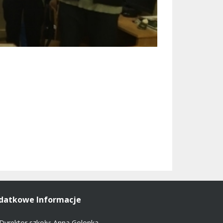
datkowe Informacje
Dyrektor szkoły: Anna Golonka