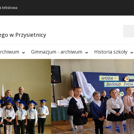
a tekstowa
Szukaj
ego w Przysietnicy
archiwum
Gimnazjum - archiwum
Historia szkoły