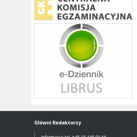
Librus szkoła
Główni Redaktorzy
Informacja: tel.
+48 18 448 00 66