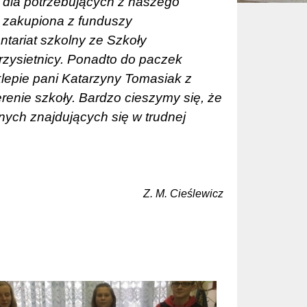
 dla potrzebujących z naszego
 zakupiona z funduszy
tariat szkolny ze Szkoły
zysietnicy. Ponadto do paczek
lepie pani Katarzyny Tomasiak z
erenie szkoły. Bardzo cieszymy się, że
ych znajdujących się w trudnej
Z. M. Cieślewicz