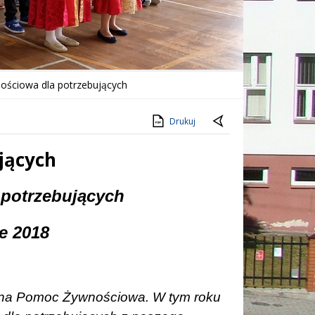
ściowa dla potrzebujących
Drukuj
jących
potrzebujących
e 2018
czna Pomoc Żywnościowa. W tym roku