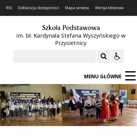
RSS
Deklaracja dostępności
Mapa serwisu
Wersja tekstowa
Szkoła Podstawowa
im. bł. Kardynała Stefana Wyszyńskiego w
Przysietnicy
Szukaj
MENU GŁÓWNE
❚❚
Poprzedni Element
Następny Element