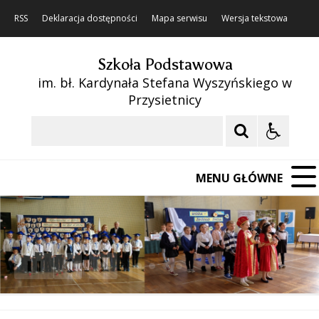
RSS
Deklaracja dostępności
Mapa serwisu
Wersja tekstowa
Szkoła Podstawowa
im. bł. Kardynała Stefana Wyszyńskiego w
Przysietnicy
Szukaj
MENU GŁÓWNE
❚❚
Poprzedni Element
Następny Element