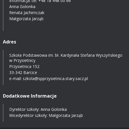
Informacja: tel.
+48 18 448 00 66
Anna Golonka
Renata Jachimczak
Małgorzata Jarząb
Adres
Szkoła Podstawowa im. bł. Kardynała Stefana Wyszyńskiego
w Przysietnicy
Przysietnica 152
33-342 Barcice
e-mail:
szkola@spprzysietnica.stary.sacz.pl
Dodatkowe Informacje
Dyrektor szkoły: Anna Golonka
Wicedyrektor szkoły: Małgorzata Jarząb