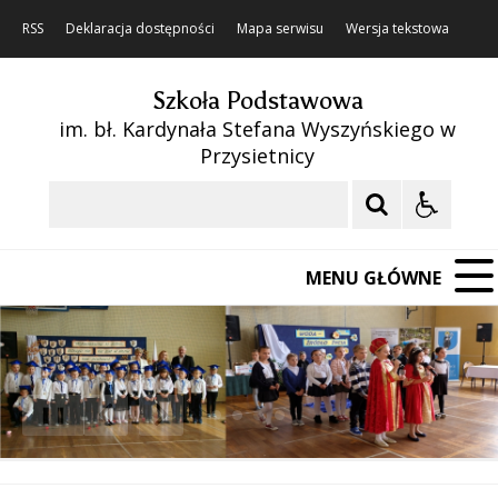
RSS
Deklaracja dostępności
Mapa serwisu
Wersja tekstowa
Szkoła Podstawowa
im. bł. Kardynała Stefana Wyszyńskiego w
Przysietnicy
Szukaj
MENU GŁÓWNE
❚❚
Poprzedni Element
Następny Element