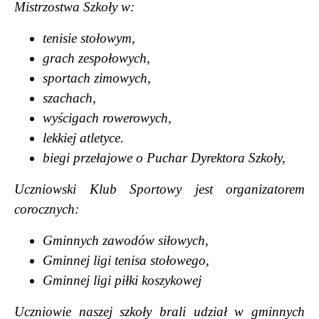
Mistrzostwa Szko
ł
y w:
tenisie sto
ł
owym,
grach zespo
ł
owych,
sportach zimowych,
szachach,
wy
ś
cigach rowerowych,
lekkiej atletyce.
biegi prze
ł
ajowe o Puchar Dyrektora Szko
ł
y,
Uczniowski Klub Sportowy jest organizatorem
corocznych:
Gminnych zawodów si
ł
owych,
Gminnej ligi tenisa sto
ł
owego,
Gminnej ligi pi
ł
ki koszykowej
Uczniowie naszej szko
ł
y brali udzia
ł
w gminnych