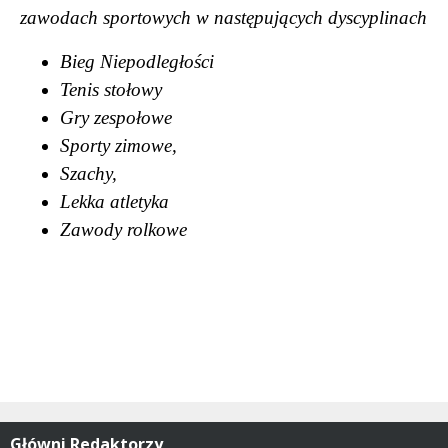
zawodach sportowych w nast
ę
puj
ą
cych dyscyplinach
Bieg Niepodleg
ł
o
ś
ci
Tenis sto
ł
owy
Gry zespo
ł
owe
Sporty zimowe,
Szachy,
Lekka atletyka
Zawody rolkowe
Główni Redaktorzy