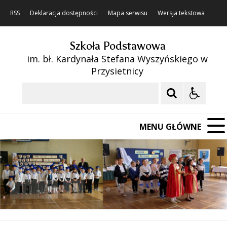
RSS
Deklaracja dostępności
Mapa serwisu
Wersja tekstowa
Szkoła Podstawowa
im. bł. Kardynała Stefana Wyszyńskiego w
Przysietnicy
Szukaj
MENU GŁÓWNE
❚❚
Poprzedni Element
Następny Element