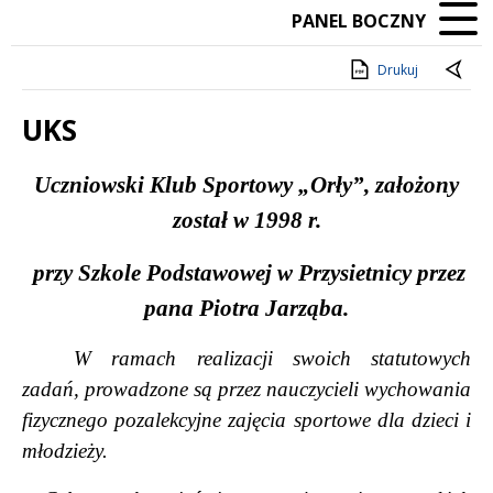
PANEL BOCZNY
Drukuj
UKS
Treść
Uczniowski Klub Sportowy „Or
ł
y”, za
ł
o
ż
ony
zosta
ł
w 1998 r
.
przy Szkole Podstawowej w Przysietnicy przez
pana Piotra Jarz
ą
ba.
W ramach realizacji swoich statutowych
zada
ń
, prowadzone s
ą
przez
nauczycieli wychowania
fizycznego pozalekcyjne zaj
ę
cia sportowe dla dzieci i
m
ł
odzie
ż
y.