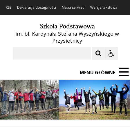
RSS
Deklaracja dostępności
Mapa serwisu
Wersja tekstowa
Szkoła Podstawowa
im. bł. Kardynała Stefana Wyszyńskiego w
Przysietnicy
Szukaj
MENU GŁÓWNE
❚❚
Poprzedni Element
Następny Element