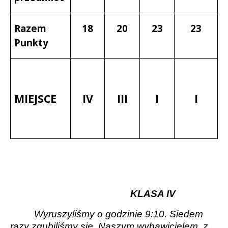
Razem
18
20
23
23
Punkty
MIEJSCE
IV
III
I
I
KLASA IV
Wyruszyliśmy o godzinie 9:10. Siedem
razy zgubiliśmy się. Naszym wybawicielem
z