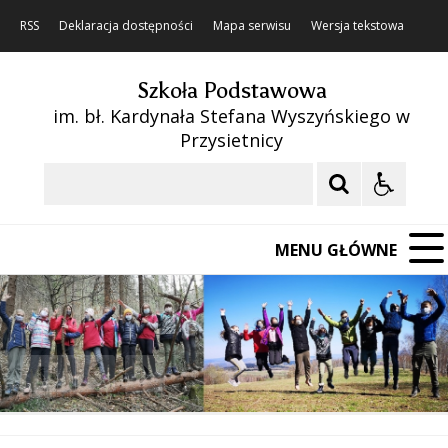
RSS
Deklaracja dostępności
Mapa serwisu
Wersja tekstowa
Szkoła Podstawowa
im. bł. Kardynała Stefana Wyszyńskiego w
Przysietnicy
Szukaj
MENU GŁÓWNE
❚❚
Poprzedni Element
Następny Element