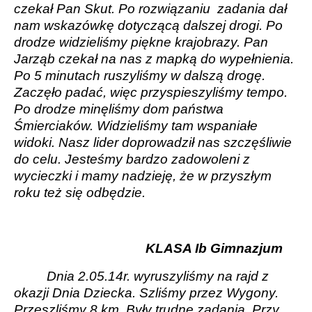
czekał Pan Skut. Po rozwiązaniu
zadania dał
nam wskazówkę dotyczącą dalszej drogi. Po
drodze widzieliśmy piękne krajobrazy. Pan
Jarząb czekał na nas z mapką do wypełnienia.
Po 5 minutach ruszyliśmy w dalszą drogę.
Zaczęło padać, więc przyspieszyliśmy tempo.
Po drodze minęliśmy dom państwa
Śmierciaków. Widzieliśmy tam wspaniałe
widoki. Nasz lider doprowadził nas szczęśliwie
do celu. Jesteśmy bardzo zadowoleni z
wycieczki i mamy nadzieję, że w przyszłym
roku też się odbędzie.
KLASA Ib Gimnazjum
Dnia 2.05.14r. wyruszyliśmy na rajd z
okazji Dnia Dziecka. Szliśmy przez Wygony.
Przeszliśmy 8 km. Były trudne zadania. Przy