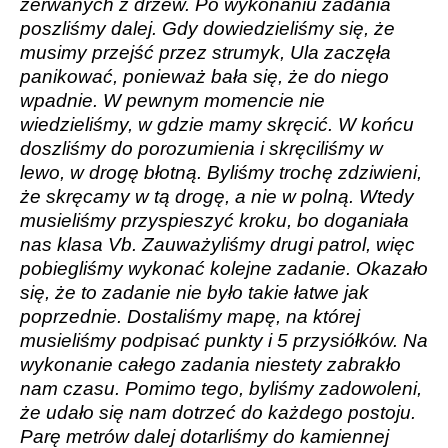
zerwanych z drzew. Po wykonaniu zadania
poszliśmy dalej. Gdy dowiedzieliśmy się, że
musimy przejść przez strumyk, Ula zaczęła
panikować, ponieważ bała się, że do niego
wpadnie. W pewnym momencie nie
wiedzieliśmy, w gdzie mamy skręcić. W końcu
doszliśmy do porozumienia i skręciliśmy w
lewo, w drogę błotną. Byliśmy trochę zdziwieni,
że skręcamy w tą drogę, a nie w polną. Wtedy
musieliśmy przyspieszyć kroku, bo doganiała
nas klasa Vb. Zauważyliśmy drugi patrol, więc
pobiegliśmy wykonać kolejne zadanie. Okazało
się, że to zadanie nie było takie łatwe jak
poprzednie. Dostaliśmy mapę, na której
musieliśmy podpisać punkty i 5 przysiółków. Na
wykonanie całego zadania niestety zabrakło
nam czasu. Pomimo tego, byliśmy zadowoleni,
że udało się nam dotrzeć do każdego postoju.
Parę metrów dalej dotarliśmy do kamiennej