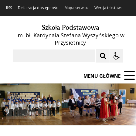
RSS
Deklaracja dostępności
Mapa serwisu
Wersja tekstowa
Szkoła Podstawowa
im. bł. Kardynała Stefana Wyszyńskiego w
Przysietnicy
Szukaj
MENU GŁÓWNE
❚❚
Poprzedni Element
Następny Element