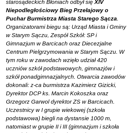
starosądeckich Błoniach odbył się
XIV
Niepodległościowy Bieg Przełajowy o
Puchar Burmistrza Miasta Starego Sącza
.
Organizatorami biegu są: Urząd Miasta i Gminy
w Starym Sączu, Zespół Szkół: SP i
Gimnazjum w Barcicach oraz Diecezjalne
Centrum Pielgrzymowania w Starym Sączu. W
tym roku w zawodach wzięło udział 420
uczniów szkół podstawowych, gimnazjów i
szkół ponadgimnazjalnych. Otwarcia zawodów
dokonali: z-ca burmistrza Kazimierz Gizicki,
Dyrektor DCP ks. Marcin Kokoszka oraz
Grzegorz Garwol dyrektor ZS w Barcicach.
Uczestnicy w I grupie wiekowej (szkoła
podstawowa) biegli na dystansie 1000 m,
natomiast w grupie II i III (gimnazjum i szkoła