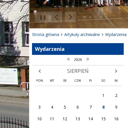
❚❚
Poprzedni Element
Następny Element
Strona główna
Artykuły archiwalne
Wydarzenia 
Wydarzenia
poprzedni rok
następny rok
2026
SIERPIEŃ
poprzedni miesiąc
następny
PON
WT
ŚR
CZW
PI
SO
NI
1
2
3
4
5
6
7
8
9
10
11
12
13
14
15
16