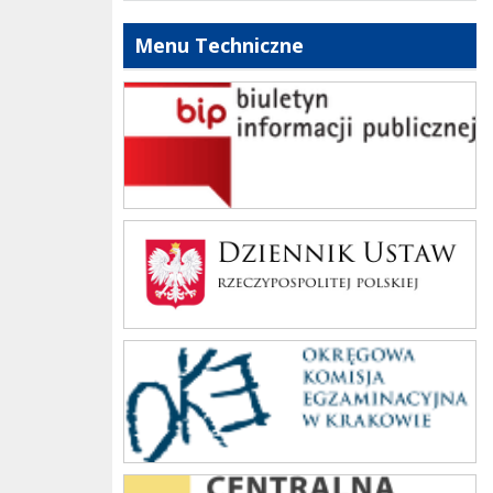
Menu Techniczne
bip szkoły
Dziennik Polski
oke_krakow
cke