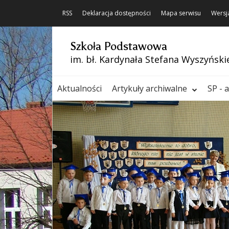
RSS
Deklaracja dostępności
Mapa serwisu
Wersj
Szkoła Podstawowa
im. bł. Kardynała Stefana Wyszyński
Aktualności
Artykuły archiwalne
SP - 