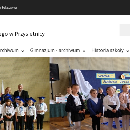
a tekstowa
Szukaj
ego w Przysietnicy
archiwum
Gimnazjum - archiwum
Historia szkoły