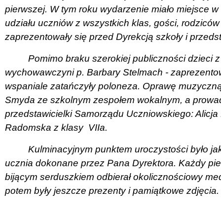
pierwszej. W tym roku wydarzenie miało miejsce w
udziału uczniów z wszystkich klas, gości, rodziców 
zaprezentowały się przed Dyrekcją szkoły i przed
Pomimo braku szerokiej publiczności dzieci z
wychowawczyni p. Barbary Stelmach - zaprezentow
wspaniale zatańczyły poloneza. Oprawę muzyczną 
Smyda ze szkolnym zespołem wokalnym, a prowad
przedstawicielki Samorządu Uczniowskiego: Alicja N
Radomska z klasy
VIIa.
Kulminacyjnym punktem uroczystości było ja
ucznia dokonane przez Pana Dyrektora. Każdy pier
bijącym serduszkiem odbierał okolicznościowy med
potem były jeszcze prezenty i pamiątkowe zdjęcia. 