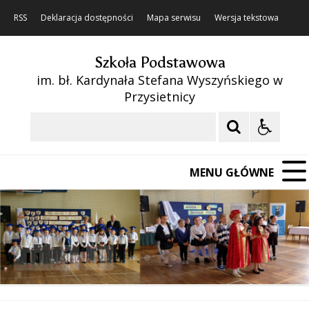
RSS
Deklaracja dostępności
Mapa serwisu
Wersja tekstowa
Szkoła Podstawowa
im. bł. Kardynała Stefana Wyszyńskiego w
Przysietnicy
Szukaj
MENU GŁÓWNE
❚❚
Poprzedni Element
Następny Element