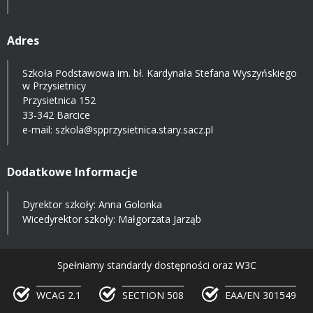
Adres
Szkoła Podstawowa im. bł. Kardynała Stefana Wyszyńskiego
w Przysietnicy
Przysietnica 152
33-342 Barcice
e-mail:
szkola@spprzysietnica.stary.sacz.pl
Dodatkowe Informacje
Dyrektor szkoły: Anna Golonka
Wicedyrektor szkoły: Małgorzata Jarząb
Spełniamy standardy dostępności oraz W3C
WCAG 2.1
SECTION 508
EAA/EN 301549