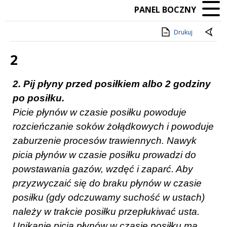
PANEL BOCZNY
Drukuj
2
Treść
2. Pij płyny przed posiłkiem albo 2 godziny
po posiłku.
Picie płynów w czasie posiłku powoduje
rozcieńczanie soków żołądkowych i powoduje
zaburzenie procesów trawiennych. Nawyk
picia płynów w czasie posiłku prowadzi do
powstawania gazów, wzdęć i zaparć. Aby
przyzwyczaić się do braku płynów w czasie
posiłku (gdy odczuwamy suchość w ustach)
należy w trakcie posiłku przepłukiwać usta.
Unikanie picia płynów w czasie posiłku ma