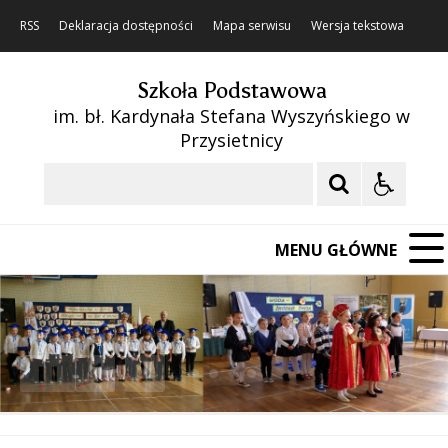
RSS
Deklaracja dostępności
Mapa serwisu
Wersja tekstowa
Szkoła Podstawowa
im. bł. Kardynała Stefana Wyszyńskiego w
Przysietnicy
Szukaj
MENU GŁÓWNE
❚❚
Poprzedni Element
Następny Element