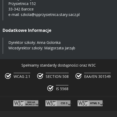
Przysietnica 152
33-342 Barcice
e-mail:
szkola@spprzysietnica.stary.sacz.pl
Dodatkowe Informacje
Dyrektor szkoły: Anna Golonka
Wicedyrektor szkoły: Małgorzata Jarząb
Spełniamy standardy dostępności oraz W3C
WCAG 2.1
SECTION 508
EAA/EN 301549
IS 5568