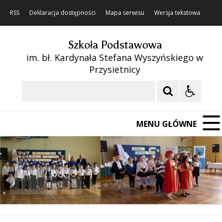
RSS
Deklaracja dostępności
Mapa serwisu
Wersja tekstowa
Szkoła Podstawowa
im. bł. Kardynała Stefana Wyszyńskiego w
Przysietnicy
Szukaj
MENU GŁÓWNE
❚❚
Poprzedni Element
Następny Element