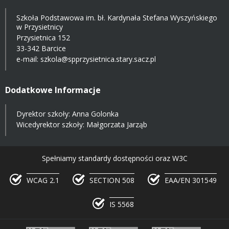
Szkoła Podstawowa im. bł. Kardynała Stefana Wyszyńskiego
w Przysietnicy
Przysietnica 152
33-342 Barcice
e-mail:
szkola@spprzysietnica.stary.sacz.pl
Dodatkowe Informacje
Dyrektor szkoły: Anna Golonka
Wicedyrektor szkoły: Małgorzata Jarząb
Spełniamy standardy dostępności oraz W3C
WCAG 2.1
SECTION 508
EAA/EN 301549
IS 5568