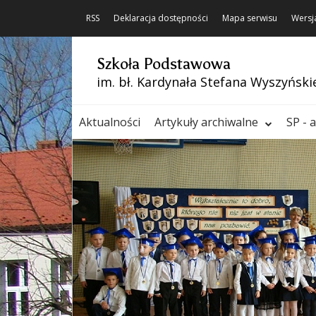
RSS
Deklaracja dostępności
Mapa serwisu
Wersj
Szkoła Podstawowa
im. bł. Kardynała Stefana Wyszyński
Aktualności
Artykuły archiwalne
SP - 