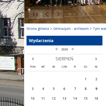
❚❚
Poprzedni Element
Następny Element
Strona główna
Gimnazjum - archiwum
Tym war
Wydarzenia
poprzedni rok
następny rok
2026
SIERPIEŃ
poprzedni miesiąc
następny
PON
WT
ŚR
CZW
PI
SO
NI
1
2
3
4
5
6
7
8
9
10
11
12
13
14
15
16