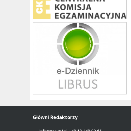
Librus szkoła
Główni Redaktorzy
Informacja: tel.
+48 18 448 00 66