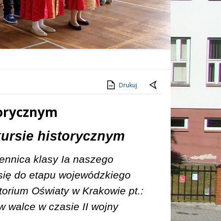
Drukuj
torycznym
kursie historycznym
ennica klasy Ia naszego
 się do etapu wojewódzkiego
orium Oświaty w Krakowie pt.:
w walce w czasie II wojny