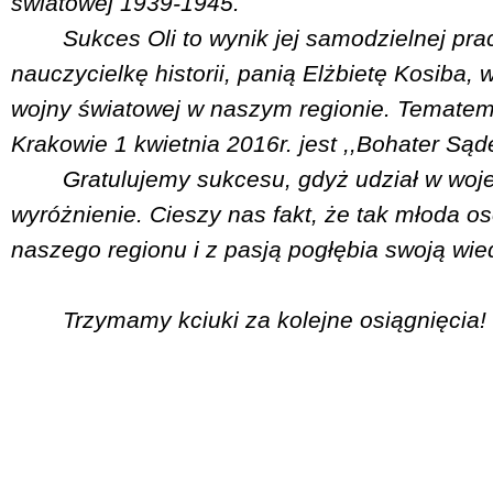
światowej 1939-1945.
Sukces Oli to wynik jej samodzielnej pr
nauczycielkę historii, panią Elżbietę Kosiba, w 
wojny światowej w naszym regionie. Tematem j
Krakowie 1 kwietnia 2016r. jest ,,Bohater Są
Gratulujemy sukcesu, gdyż udział w woj
wyróżnienie. Cieszy nas fakt, że tak młoda oso
naszego regionu i z pasją pogłębia swoją wie
Trzymamy kciuki za kolejne osiągnięcia!