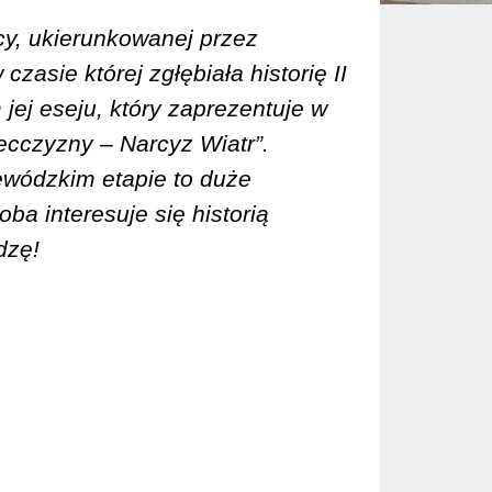
acy, ukierunkowanej przez
czasie której zgłębiała historię II
ej eseju, który zaprezentuje w
decczyzny – Narcyz Wiatr”.
ewódzkim etapie to duże
ba interesuje się historią
dzę!