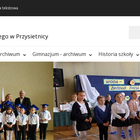
a tekstowa
Szukaj
ego w Przysietnicy
archiwum
Gimnazjum - archiwum
Historia szkoły