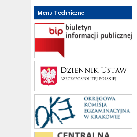
Menu Techniczne
bip szkoły
Dziennik Polski
oke_krakow
cke