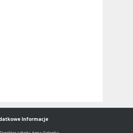
datkowe Informacje
Dyrektor szkoły: Anna Golonka