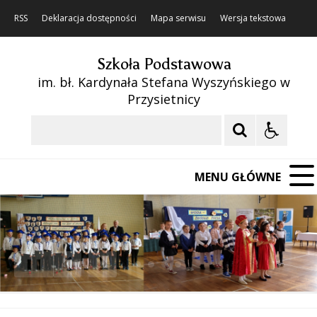
RSS
Deklaracja dostępności
Mapa serwisu
Wersja tekstowa
Szkoła Podstawowa
im. bł. Kardynała Stefana Wyszyńskiego w
Przysietnicy
Szukaj
MENU GŁÓWNE
❚❚
Poprzedni Element
Następny Element