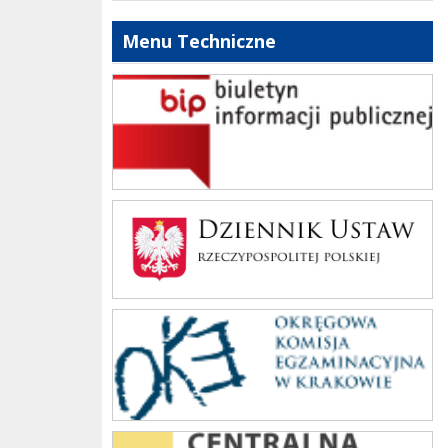
Menu Techniczne
bip szkoły
Dziennik Polski
oke_krakow
cke