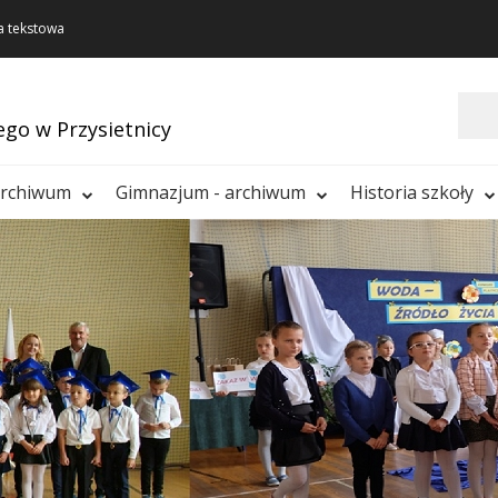
a tekstowa
Szukaj
ego w Przysietnicy
archiwum
Gimnazjum - archiwum
Historia szkoły