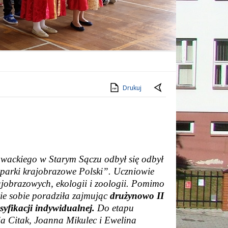
Drukuj
owackiego w Starym Sączu odbył się odbył
parki krajobrazowe Polski”. Uczniowie
ajobrazowych, ekologii i zoologii. Pomimo
ie sobie poradziła zajmując
drużynowo II
asyfikacji indywidualnej.
Do etapu
ja Citak, Joanna Mikulec i Ewelina