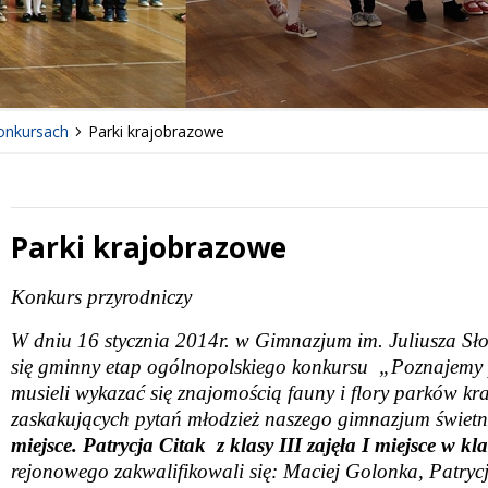
konkursach
Parki krajobrazowe
Parki krajobrazowe
 miesiąc
Treść
Konkurs przyrodniczy
W dniu 16 stycznia 2014r. w Gimnazjum im. Juliusza Sł
się gminny etap ogólnopolskiego konkursu
„Poznajemy 
musieli wykazać się znajomością fauny i flory parków kr
zaskakujących pytań młodzież naszego gimnazjum świetn
miejsce. Patrycja Citak
z klasy III zajęła I miejsce w kl
rejonowego zakwalifikowali się: Maciej Golonka, Patryc