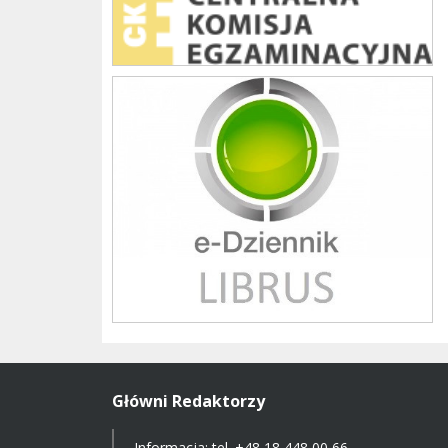
Librus szkoła
Główni Redaktorzy
Informacja: tel.
+48 18 448 00 66