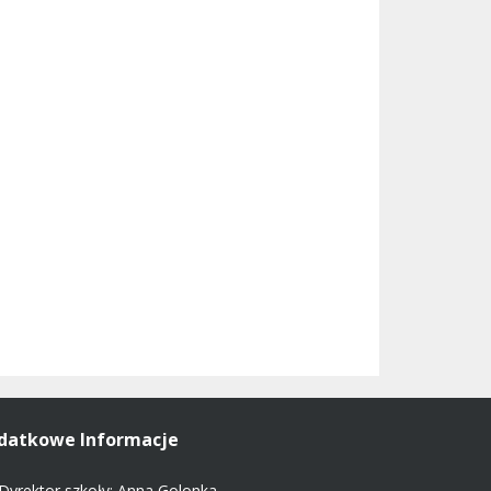
datkowe Informacje
Dyrektor szkoły: Anna Golonka