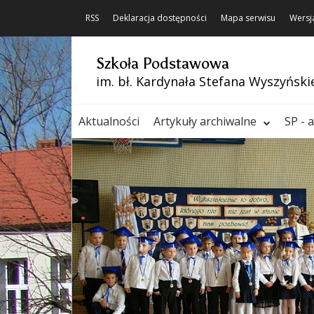
RSS
Deklaracja dostępności
Mapa serwisu
Wersj
Szkoła Podstawowa
im. bł. Kardynała Stefana Wyszyński
Aktualności
Artykuły archiwalne
SP - 