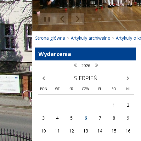
❚❚
Poprzedni Element
Następny Element
Strona główna
Artykuły archiwalne
Artykuły o 
Wydarzenia
poprzedni rok
następny rok
2026
SIERPIEŃ
poprzedni miesiąc
następny
PON
WT
ŚR
CZW
PI
SO
NI
1
2
3
4
5
6
7
8
9
10
11
12
13
14
15
16