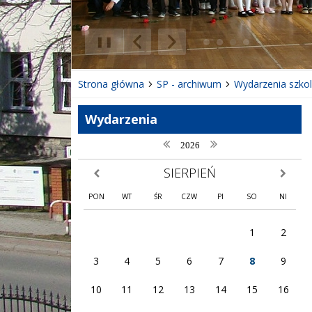
❚❚
Poprzedni Element
Następny Element
Strona główna
SP - archiwum
Wydarzenia szko
Wydarzenia
poprzedni rok
następny rok
2026
SIERPIEŃ
poprzedni miesiąc
następny
PON
WT
ŚR
CZW
PI
SO
NI
1
2
3
4
5
6
7
8
9
10
11
12
13
14
15
16