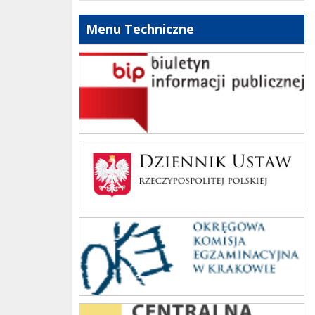
Menu Techniczne
bip szkoły
Dziennik Polski
oke_krakow
cke