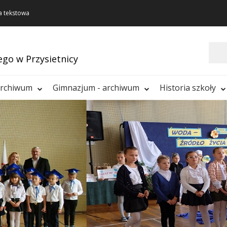
a tekstowa
Szukaj
ego w Przysietnicy
archiwum
Gimnazjum - archiwum
Historia szkoły