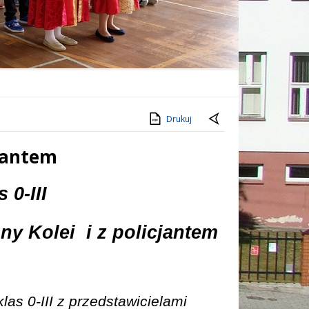
Drukuj
cjantem
 0-III
ny Kolei
i z policjantem
klas 0-III z przedstawicielami