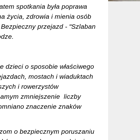
matem spotkania była poprawa
 życia, zdrowia i mienia osób
„
Bezpieczny
przejazd - "Szlaban
odze.
e dzieci o sposobie właściwego
ejazdach, mostach i wiaduktach
szych i rowerzystów
 samym zmniejszenie
liczby
pomniano znaczenie znaków
czom o bezpiecznym poruszaniu