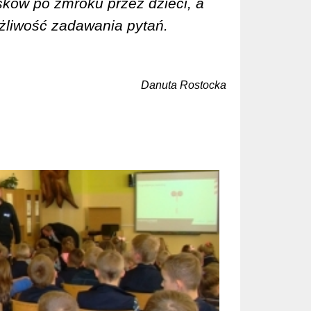
sków po zmroku przez dzieci, a
ożliwość zadawania pytań.
Danuta Rostocka