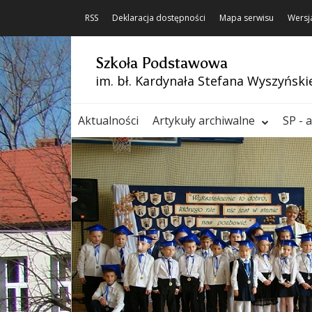
RSS
Deklaracja dostępności
Mapa serwisu
Wersj
Szkoła Podstawowa
im. bł. Kardynała Stefana Wyszyński
Aktualności
Artykuły archiwalne
SP - 