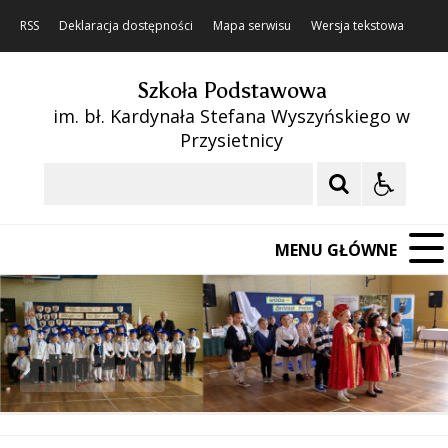
RSS
Deklaracja dostępności
Mapa serwisu
Wersja tekstowa
Szkoła Podstawowa
im. bł. Kardynała Stefana Wyszyńskiego w
Przysietnicy
Szukaj
MENU GŁÓWNE
❚❚
Poprzedni Element
Następny Element