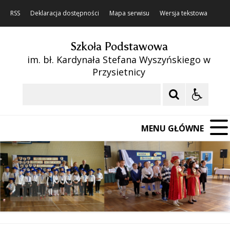
RSS
Deklaracja dostępności
Mapa serwisu
Wersja tekstowa
Szkoła Podstawowa
im. bł. Kardynała Stefana Wyszyńskiego w
Przysietnicy
Szukaj
MENU GŁÓWNE
❚❚
Poprzedni Element
Następny Element