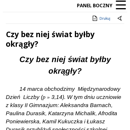
PANEL BOCZNY
Drukuj
Czy bez niej świat byłby
okrągły?
Treść
Czy bez niej świat byłby
okrągły?
14 marca obchodzimy
Międzynarodowy
Dzień
Liczby (
p
»
3,14). W tym dniu uczniowie
z klasy II Gimnazjum: Aleksandra Barnach,
Paulina Durasik, Katarzyna Michalik, Afrodita
Poniewierska, Kamil Kukuczka i Łukasz
Durasik przybliżyli społeczności szkolnej