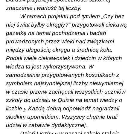
znaczenie i wartość tej liczby.
W ramach projektu pod tytułem „Czy bez
niej świat byłby okrągły?” przygotowali ciekawą
gazetkę na temat pochodzenia i badań
prowadzonych przez wieki nad związkami
między długością okręgu a średnicą koła.
Podali wiele ciekawostek i dziedzin w których
wiedza ta jest wykorzystywana. W
samodzielnie przygotowanych koszulkach z
symbolem najsłynniejszej liczby niewymiernej
w czasie przerw zachęcali wszystkich uczniów
szkoły do udziału w Quizie na temat wiedzy o
liczbie
p
Każdą dobrą odpowiedź nagradzali
słodkim upominkiem. Wszyscy chętnie brali
udział w zabawie dydaktycznej.
Dzień Liczby
p
w naszej szkole stał się