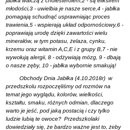
jabłka walczą z cholesterolem,2 - są eliksirem
młodości,3 - uwielbia je nasze serce,4 - jabłka
pomagają schudnąć usprawniając proces
trawienia,5 - wspierają układ odpornościowy,6 -
poprawiają urodę dzięki zawartości wielu
minerałów, w tym potasu, żelaza, cynku,
krzemu oraz witamin A,C,E i z grupy B,7 - nie
wywołują alergii, 8 - odżywiają mózg, 9 - dbają
o nasze zęby, 10 - jabłka wybornie smakują!
Obchody Dnia Jabłka (4.10.2018r)
w
przedszkolu rozpoczęliśmy od rozmów na
temat jego wyglądu, kolorów, wielkości,
kształtu, smaku, różnych odmian, dlaczego
warto je jeść, pod jaką postacią i czy tylko
ludzie lubią te owoce? Przedszkolaki
dowiedziały się, że bardzo ważne jest to, żeby