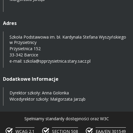
Adres
Szkoła Podstawowa im. bł. Kardynała Stefana Wyszyńskiego
w Przysietnicy
Przysietnica 152
33-342 Barcice
e-mail:
szkola@spprzysietnica.stary.sacz.pl
Dodatkowe Informacje
Dyrektor szkoły: Anna Golonka
Wicedyrektor szkoły: Małgorzata Jarząb
Spełniamy standardy dostępności oraz W3C
WCAG 2.1
SECTION 508
EAA/EN 301549