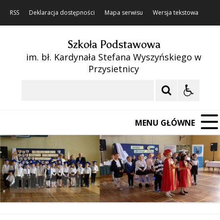
RSS
Deklaracja dostępności
Mapa serwisu
Wersja tekstowa
Szkoła Podstawowa
im. bł. Kardynała Stefana Wyszyńskiego w
Przysietnicy
Szukaj
MENU GŁÓWNE
❚❚
Poprzedni Element
Następny Element