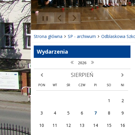
❚❚
Poprzedni Element
Następny Element
Strona główna
SP - archiwum
Odblaskowa Szko
Wydarzenia
poprzedni rok
następny rok
2026
SIERPIEŃ
poprzedni miesiąc
następny
PON
WT
ŚR
CZW
PI
SO
NI
1
2
3
4
5
6
7
8
9
10
11
12
13
14
15
16