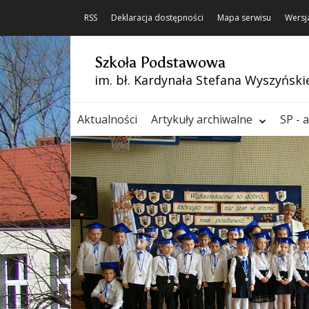
RSS
Deklaracja dostępności
Mapa serwisu
Wersj
Szkoła Podstawowa
im. bł. Kardynała Stefana Wyszyński
Aktualności
Artykuły archiwalne
SP - 