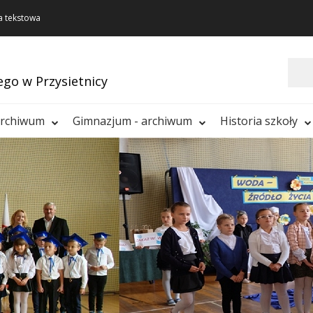
a tekstowa
Szukaj
ego w Przysietnicy
archiwum
Gimnazjum - archiwum
Historia szkoły