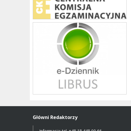
Librus szkoła
Główni Redaktorzy
Informacja: tel.
+48 18 448 00 66