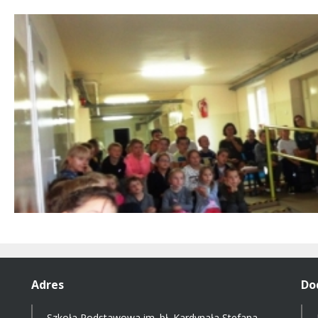
Adres
Do
Szkoła Podstawowa im. bł. Kardynała Stefana