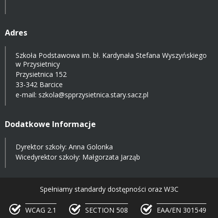
Adres
Szkoła Podstawowa im. bł. Kardynała Stefana Wyszyńskiego
w Przysietnicy
Przysietnica 152
33-342 Barcice
e-mail:
szkola@spprzysietnica.stary.sacz.pl
Dodatkowe Informacje
Dyrektor szkoły: Anna Golonka
Wicedyrektor szkoły: Małgorzata Jarząb
Spełniamy standardy dostępności oraz W3C
WCAG 2.1
SECTION 508
EAA/EN 301549