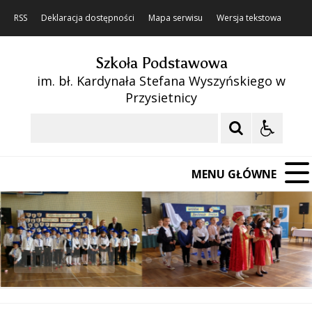
RSS
Deklaracja dostępności
Mapa serwisu
Wersja tekstowa
Szkoła Podstawowa
im. bł. Kardynała Stefana Wyszyńskiego w
Przysietnicy
Szukaj
MENU GŁÓWNE
❚❚
Poprzedni Element
Następny Element