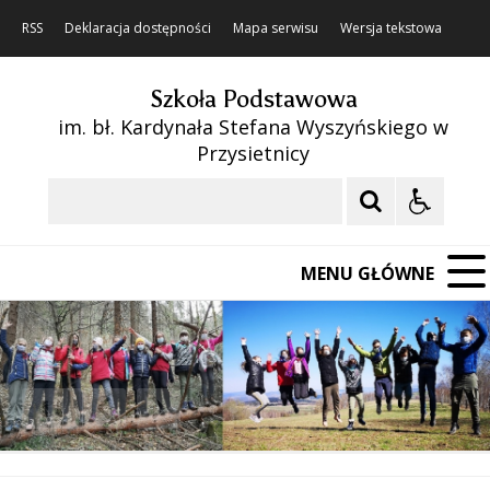
RSS
Deklaracja dostępności
Mapa serwisu
Wersja tekstowa
Szkoła Podstawowa
im. bł. Kardynała Stefana Wyszyńskiego w
Przysietnicy
Szukaj
MENU GŁÓWNE
❚❚
Poprzedni Element
Następny Element