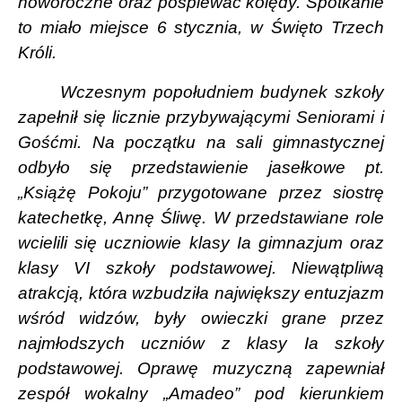
noworoczne oraz pośpiewać kolędy. Spotkanie
to miało miejsce 6 stycznia, w Święto Trzech
Króli.
Wczesnym popołudniem budynek szkoły
zapełnił się licznie przybywającymi Seniorami i
Gośćmi. Na początku na sali gimnastycznej
odbyło się przedstawienie jasełkowe pt.
„Książę Pokoju” przygotowane przez siostrę
katechetkę, Annę Śliwę. W przedstawiane role
wcielili się uczniowie klasy Ia gimnazjum oraz
klasy VI szkoły podstawowej. Niewątpliwą
atrakcją, która wzbudziła największy entuzjazm
wśród widzów, były owieczki grane przez
najmłodszych uczniów z klasy Ia szkoły
podstawowej. Oprawę muzyczną zapewniał
zespół wokalny „Amadeo” pod kierunkiem