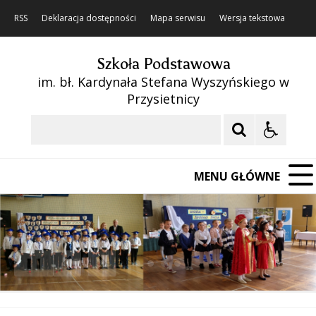
RSS
Deklaracja dostępności
Mapa serwisu
Wersja tekstowa
Szkoła Podstawowa
im. bł. Kardynała Stefana Wyszyńskiego w
Przysietnicy
Szukaj
MENU GŁÓWNE
❚❚
Poprzedni Element
Następny Element