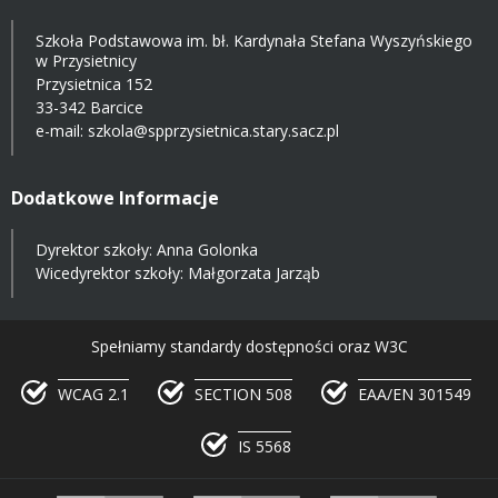
Szkoła Podstawowa im. bł. Kardynała Stefana Wyszyńskiego
w Przysietnicy
Przysietnica 152
33-342 Barcice
e-mail:
szkola@spprzysietnica.stary.sacz.pl
Dodatkowe Informacje
Dyrektor szkoły: Anna Golonka
Wicedyrektor szkoły: Małgorzata Jarząb
Spełniamy standardy dostępności oraz W3C
WCAG 2.1
SECTION 508
EAA/EN 301549
IS 5568