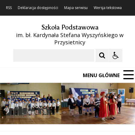
RSS
Deklaracja dostępności
Mapa serwisu
Wersja tekstowa
Szkoła Podstawowa
im. bł. Kardynała Stefana Wyszyńskiego w
Przysietnicy
Szukaj
MENU GŁÓWNE
❚❚
Poprzedni Element
Następny Element