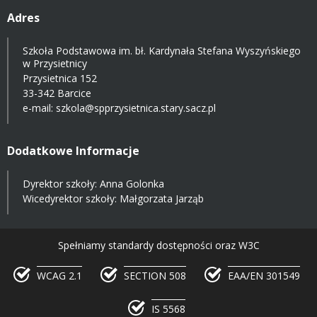
Adres
Szkoła Podstawowa im. bł. Kardynała Stefana Wyszyńskiego
w Przysietnicy
Przysietnica 152
33-342 Barcice
e-mail:
szkola@spprzysietnica.stary.sacz.pl
Dodatkowe Informacje
Dyrektor szkoły: Anna Golonka
Wicedyrektor szkoły: Małgorzata Jarząb
Spełniamy standardy dostępności oraz W3C
WCAG 2.1
SECTION 508
EAA/EN 301549
IS 5568