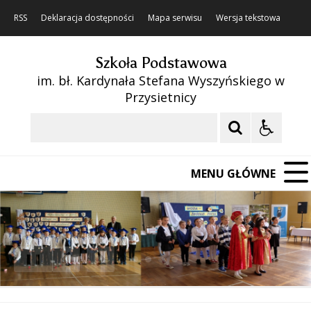
RSS
Deklaracja dostępności
Mapa serwisu
Wersja tekstowa
Szkoła Podstawowa
im. bł. Kardynała Stefana Wyszyńskiego w
Przysietnicy
Szukaj
MENU GŁÓWNE
❚❚
Poprzedni Element
Następny Element