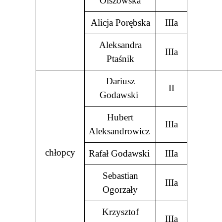
Olszowska
Alicja Porębska
IIIa
Aleksandra
IIIa
Ptaśnik
Dariusz
II
Godawski
Hubert
IIIa
Aleksandrowicz
chłopcy
Rafał Godawski
IIIa
Sebastian
IIIa
Ogorzały
Krzysztof
IIIa