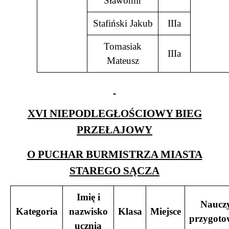
Sławomir
Stafiński Jakub
IIIa
Tomasiak
IIIa
Mateusz
XVI NIEPODLEGŁOŚCIOWY BIEG
PRZEŁAJOWY
O PUCHAR BURMISTRZA MIASTA
STAREGO SĄCZA
Imię i
Nauczy
Kategoria
nazwisko
Klasa
Miejsce
przygoto
ucznia