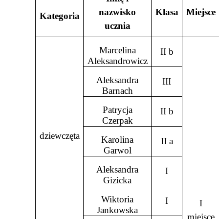
nazwisko
Klasa
Miejsce
Kategoria
ucznia
Marcelina
II b
Aleksandrowicz
Aleksandra
III
Barnach
Patrycja
II b
Czerpak
dziewczęta
Karolina
II a
Garwol
Aleksandra
I
Gizicka
Wiktoria
I
I
Jankowska
miejsce