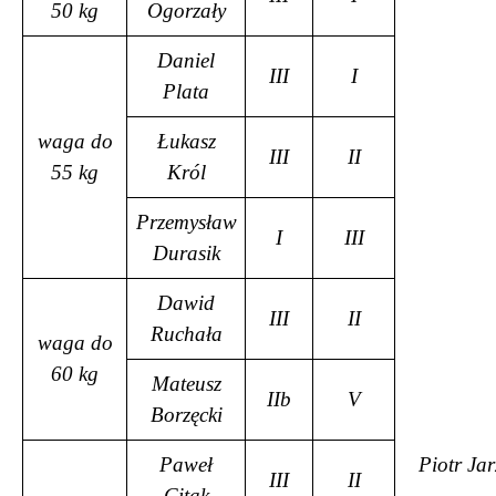
50 kg
Ogorzały
Daniel
III
I
Plata
waga do
Łukasz
III
II
55 kg
Król
Przemysław
I
III
Durasik
Dawid
III
II
Ruchała
waga do
60 kg
Mateusz
IIb
V
Borzęcki
Paweł
Piotr Ja
III
II
Citak