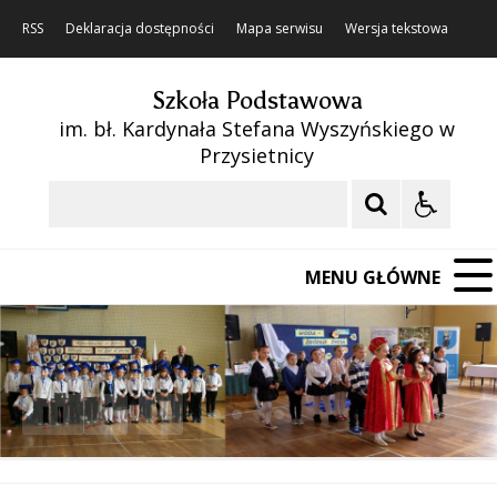
RSS
Deklaracja dostępności
Mapa serwisu
Wersja tekstowa
Szkoła Podstawowa
im. bł. Kardynała Stefana Wyszyńskiego w
Przysietnicy
Szukaj
MENU GŁÓWNE
❚❚
Poprzedni Element
Następny Element