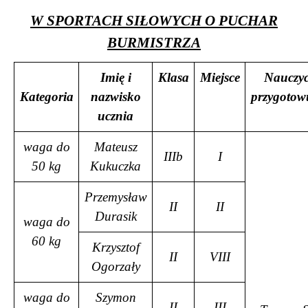
W SPORTACH SIŁOWYCH O PUCHAR
BURMISTRZA
Imię i
Klasa
Miejsce
Nauczyc
Kategoria
nazwisko
przygotow
ucznia
waga do
Mateusz
IIIb
I
50 kg
Kukuczka
Przemysław
II
II
Durasik
waga do
60 kg
Krzysztof
II
VIII
Ogorzały
waga do
Szymon
II
III