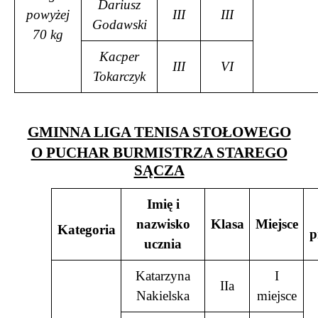
Dariusz
powyżej
III
III
Godawski
70 kg
Kacper
III
VI
Tokarczyk
GMINNA LIGA TENISA STOŁOWEGO
O PUCHAR BURMISTRZA STAREGO
SĄCZA
Imię i
nazwisko
Klasa
Miejsce
Kategoria
p
ucznia
Katarzyna
I
IIa
Nakielska
miejsce