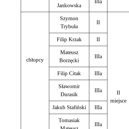
IIIa
Jankowska
Szymon
II
Trybuła
Filip Krzak
II
Mateusz
IIIa
chłopcy
Borzęcki
Filip Citak
IIIa
Sławomir
IIIa
II
Durasik
miejsce
Jakub Stafiński
IIIa
Tomasiak
IIIa
Mateusz