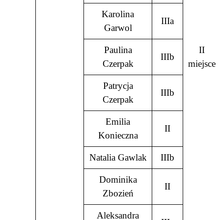
Karolina
IIIa
Garwol
Paulina
II
IIIb
Czerpak
miejsce
Patrycja
IIIb
Czerpak
Emilia
II
Konieczna
Natalia Gawlak
IIIb
Dominika
II
Zbozień
Aleksandra