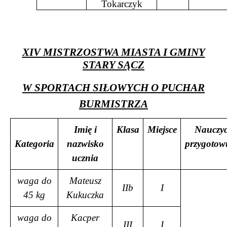
Tokarczyk
XIV MISTRZOSTWA MIASTA I GMINY
STARY SĄCZ
W SPORTACH SIŁOWYCH O PUCHAR
BURMISTRZA
Imię i
Klasa
Miejsce
Nauczyc
Kategoria
nazwisko
przygotow
ucznia
waga do
Mateusz
IIb
I
45 kg
Kukuczka
waga do
Kacper
III
I