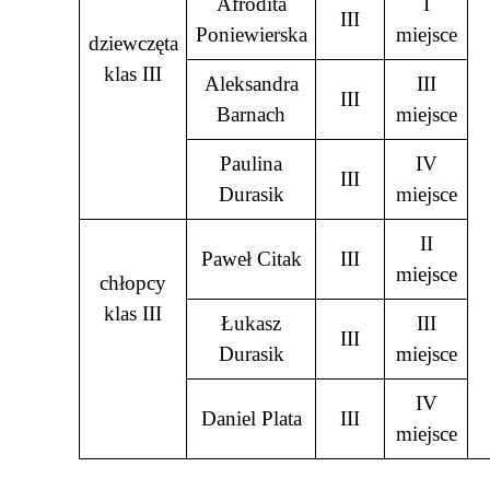
Afrodita
I
III
Poniewierska
miejsce
dziewczęta
klas III
Aleksandra
III
III
Barnach
miejsce
Paulina
IV
III
Durasik
miejsce
II
Paweł Citak
III
miejsce
chłopcy
klas III
Łukasz
III
III
Durasik
miejsce
IV
Daniel Plata
III
miejsce