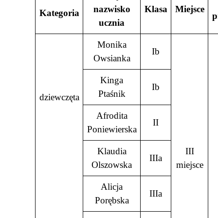
nazwisko
Klasa
Miejsce
Kategoria
p
ucznia
Monika
Ib
Owsianka
Kinga
Ib
Ptaśnik
dziewczęta
Afrodita
II
Poniewierska
Klaudia
III
IIIa
Olszowska
miejsce
Alicja
IIIa
Porębska