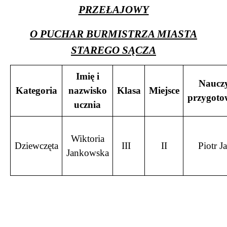
PRZEŁAJOWY
O PUCHAR BURMISTRZA MIASTA
STAREGO SĄCZA
Imię i
Nauczy
Kategoria
nazwisko
Klasa
Miejsce
przygoto
ucznia
Wiktoria
Dziewczęta
III
II
Piotr J
Jankowska