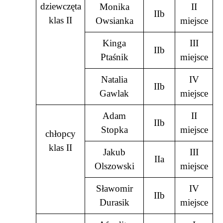
dziewczęta
Monika
II
IIb
klas II
Owsianka
miejsce
Kinga
III
IIb
Ptaśnik
miejsce
Natalia
IV
IIb
Gawlak
miejsce
Adam
II
IIb
Stopka
miejsce
chłopcy
klas II
Jakub
III
IIa
Olszowski
miejsce
Sławomir
IV
IIb
Durasik
miejsce