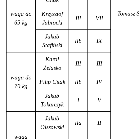
Tomasz S
waga do
Krzysztof
III
VII
65 kg
Jabrocki
Jakub
IIb
IX
Stafiński
Karol
III
III
Żelasko
waga do
Filip Citak
IIb
IV
70 kg
Jakub
I
V
Tokarczyk
Jakub
IIa
II
Olszowski
waga