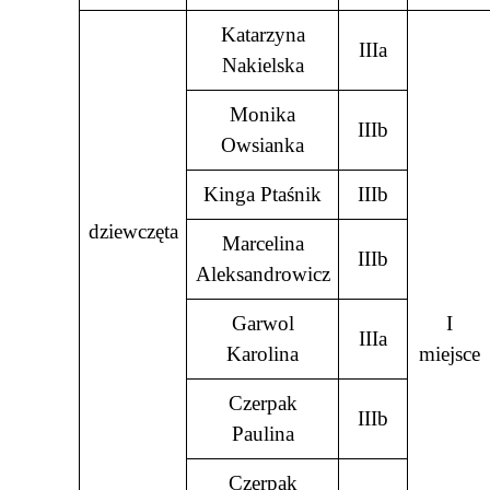
Katarzyna
IIIa
Nakielska
Monika
IIIb
Owsianka
Kinga Ptaśnik
IIIb
dziewczęta
Marcelina
IIIb
Aleksandrowicz
Garwol
I
IIIa
Karolina
miejsce
Czerpak
IIIb
Paulina
Czerpak