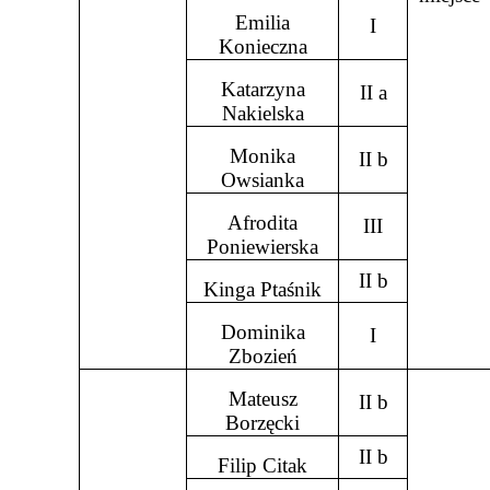
Emilia
I
Konieczna
Katarzyna
II a
Nakielska
Monika
II b
Owsianka
Afrodita
III
Poniewierska
II b
Kinga Ptaśnik
Dominika
I
Zbozień
Mateusz
II b
Borzęcki
II b
Filip Citak