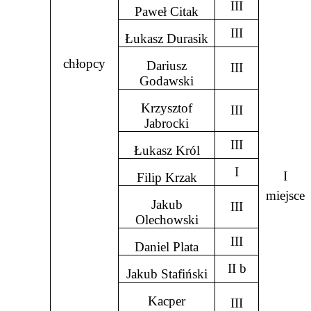
III
Paweł Citak
III
Łukasz Durasik
chłopcy
Dariusz
III
Godawski
Krzysztof
III
Jabrocki
III
Łukasz Król
I
I
Filip Krzak
miejsce
Jakub
III
Olechowski
III
Daniel Plata
II b
Jakub Stafiński
Kacper
III