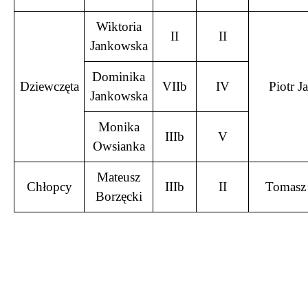
Wiktoria
II
II
Jankowska
Dominika
Dziewczęta
VIIb
IV
Piotr J
Jankowska
Monika
IIIb
V
Owsianka
Mateusz
Chłopcy
IIIb
II
Tomasz
Borzęcki