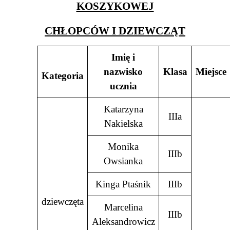
KOSZYKOWEJ
CHŁOPCÓW I DZIEWCZĄT
Imię i
nazwisko
Klasa
Miejsce
Kategoria
ucznia
Katarzyna
IIIa
Nakielska
Monika
IIIb
Owsianka
Kinga Ptaśnik
IIIb
dziewczęta
Marcelina
IIIb
Aleksandrowicz