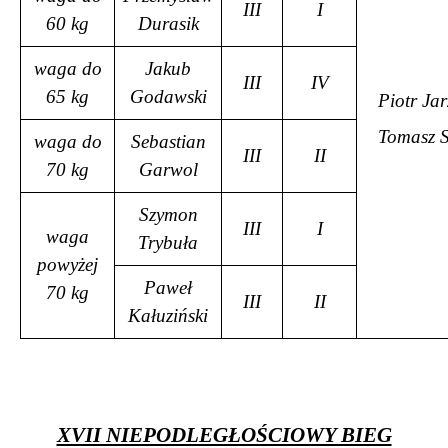
III
I
60 kg
Durasik
waga do
Jakub
III
IV
65 kg
Godawski
Piotr Ja
Tomasz S
waga do
Sebastian
III
II
70 kg
Garwol
Szymon
III
I
waga
Trybuła
powyżej
Paweł
70 kg
III
II
Kałuziński
XVII NIEPODLEGŁOŚCIOWY BIEG