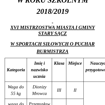
2018/2019
XVI MISTRZOSTWA MIASTA I GMINY
STARY SĄCZ
W SPORTACH SIŁOWYCH O PUCHAR
BURMISTRZA
Imię i
Klasa
Miejsce
Nauczyc
Kategoria
nazwisko
przygotow
ucznia
Waga do
Dionizy
III
II
55 kg
Mrowca
waga do
Przemysław