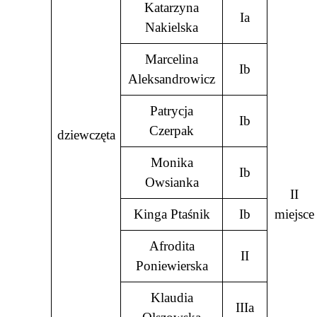
Katarzyna
Ia
Nakielska
Marcelina
Ib
Aleksandrowicz
Patrycja
Ib
Czerpak
dziewczęta
Monika
Ib
Owsianka
II
Kinga Ptaśnik
Ib
miejsce
Afrodita
II
Poniewierska
Klaudia
IIIa