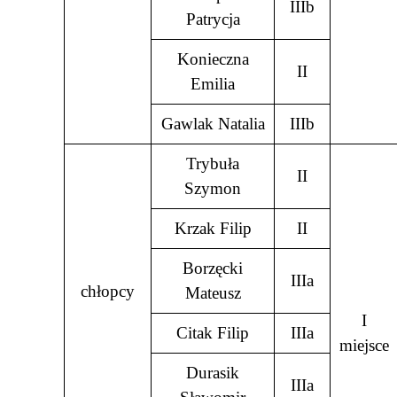
IIIb
Patrycja
Konieczna
II
Emilia
Gawlak Natalia
IIIb
Trybuła
II
Szymon
Krzak Filip
II
Borzęcki
IIIa
chłopcy
Mateusz
I
Citak Filip
IIIa
miejsce
Durasik
IIIa