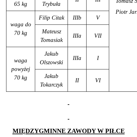
Tomasz S
65 kg
Trybuła
Piotr Ja
Filip Citak
IIIb
V
waga do
Mateusz
70 kg
IIIa
VII
Tomasiak
Jakub
IIIa
I
waga
Olszowski
powyżej
Jakub
70 kg
II
VI
Tokarczyk
MIĘDZYGMINNE ZAWODY W PIŁCE