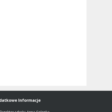
datkowe Informacje
Dyrektor szkoły: Anna Golonka