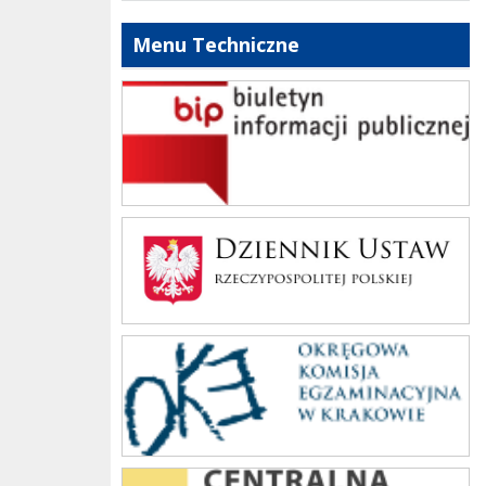
Menu Techniczne
bip szkoły
Dziennik Polski
oke_krakow
cke