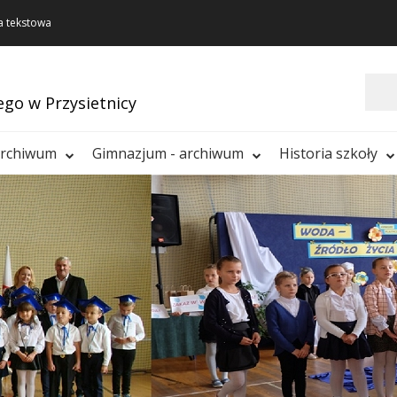
a tekstowa
Szukaj
ego w Przysietnicy
archiwum
Gimnazjum - archiwum
Historia szkoły