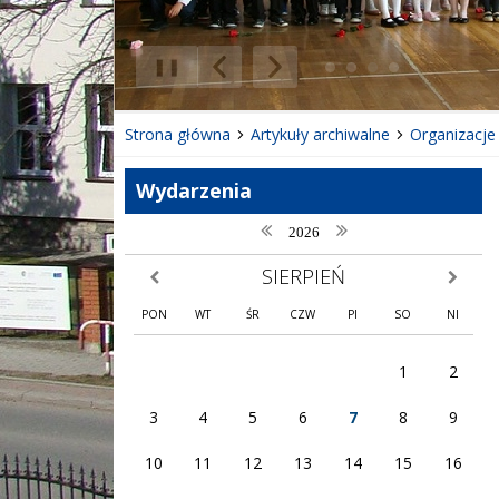
❚❚
Poprzedni Element
Następny Element
Strona główna
Artykuły archiwalne
Organizacje
Wydarzenia
poprzedni rok
następny rok
2026
SIERPIEŃ
poprzedni miesiąc
następny
PON
WT
ŚR
CZW
PI
SO
NI
1
2
3
4
5
6
7
8
9
10
11
12
13
14
15
16