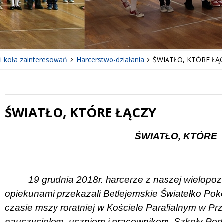
 i koła zainteresowań
Harcerstwo-działania
ŚWIATŁO, KTÓRE ŁĄ
ŚWIATŁO, KTÓRE ŁĄCZY
 miesiąc
Treść
ŚWIATŁO, KTÓRE
19 grudnia 2018r. harcerze z naszej wielopo
opiekunami przekazali Betlejemskie Światełko Po
czasie mszy roratniej w Kościele Parafialnym w Przy
nauczycielom, uczniom i pracownikom
Szkoły Pod