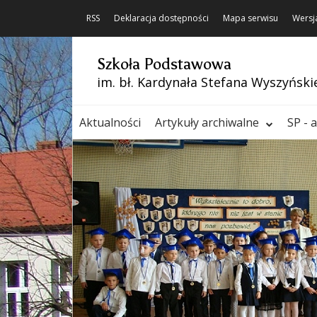
RSS
Deklaracja dostępności
Mapa serwisu
Wersj
Szkoła Podstawowa
im. bł. Kardynała Stefana Wyszyński
Aktualności
Artykuły archiwalne
SP - 