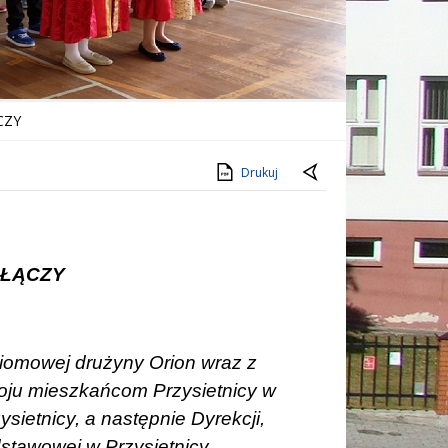
CZY
Drukuj
ŁĄCZY
ziomowej drużyny Orion wraz z
koju mieszkańcom Przysietnicy w
sietnicy, a następnie Dyrekcji,
stawowej w Przysietnicy.