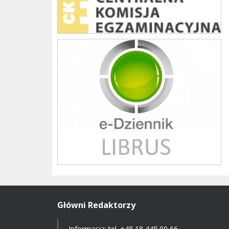
Librus szkoła
Główni Redaktorzy
Informacja: tel.
+48 18 448 00 66