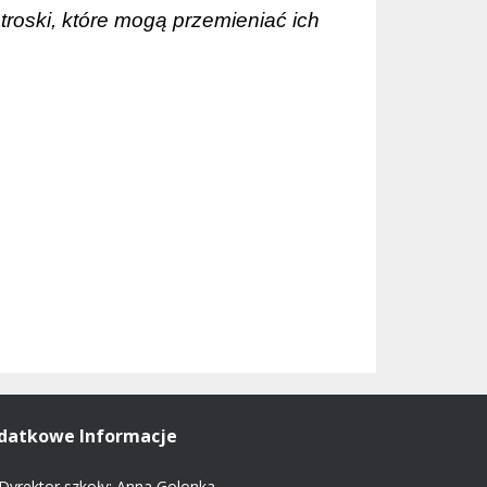
 troski, które mogą przemieniać ich
datkowe Informacje
Dyrektor szkoły: Anna Golonka