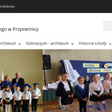
a tekstowa
Szukaj
ego w Przysietnicy
archiwum
Gimnazjum - archiwum
Historia szkoły