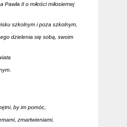
 Pawła II o miłości miłosiernej
wisku szkolnym i poza szkolnym,
ego dzielenia się sobą, swoim
wiata
nnym.
hętni, by im pomóc,
lemami, zmartwieniami,