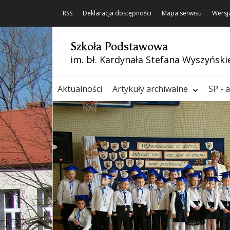
RSS
Deklaracja dostępności
Mapa serwisu
Wersj
Szkoła Podstawowa
im. bł. Kardynała Stefana Wyszyński
Aktualności
Artykuły archiwalne
SP - 