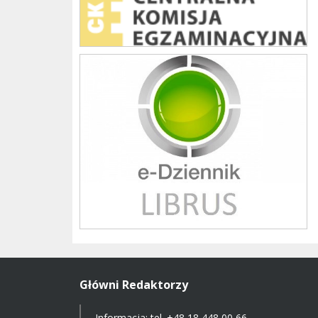
Librus szkoła
Główni Redaktorzy
Informacja: tel.
+48 18 448 00 66