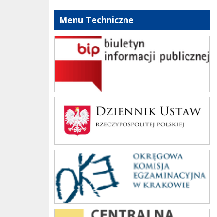
Menu Techniczne
bip szkoły
Dziennik Polski
oke_krakow
cke