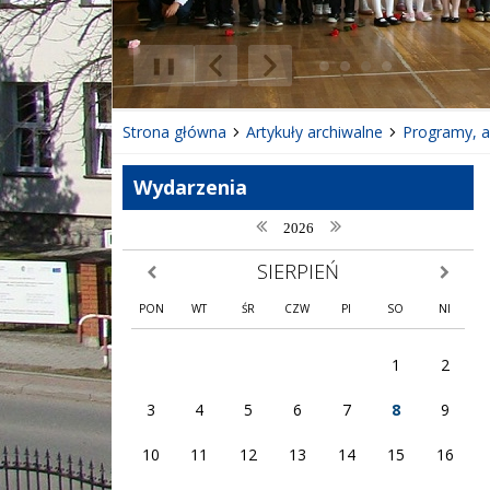
❚❚
Poprzedni Element
Następny Element
Strona główna
Artykuły archiwalne
Programy, ak
Wydarzenia
poprzedni rok
następny rok
2026
SIERPIEŃ
poprzedni miesiąc
następny
PON
WT
ŚR
CZW
PI
SO
NI
1
2
3
4
5
6
7
8
9
10
11
12
13
14
15
16