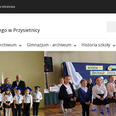
a tekstowa
Szukaj
ego w Przysietnicy
archiwum
Gimnazjum - archiwum
Historia szkoły