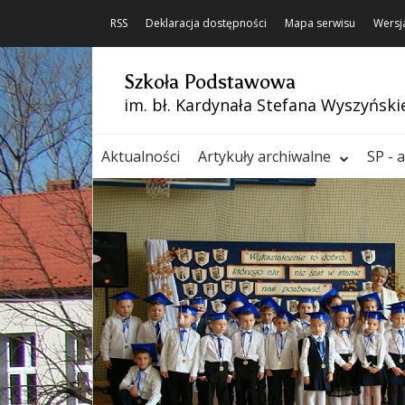
RSS
Deklaracja dostępności
Mapa serwisu
Wersj
Szkoła Podstawowa
im. bł. Kardynała Stefana Wyszyński
Aktualności
Artykuły archiwalne
SP - 