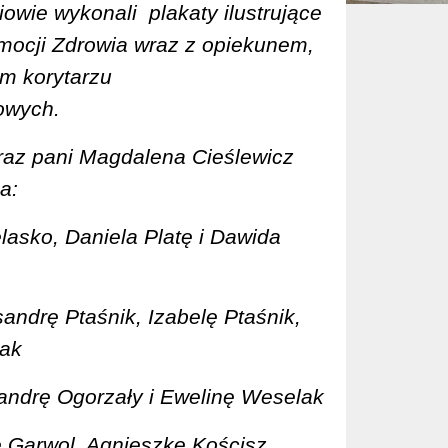
niowie wykonali
plakaty ilustrujące
mocji Zdrowia wraz z opiekunem,
m korytarzu
owych.
raz pani Magdalena Cieślewicz
a:
lasko, Daniela Platę i Dawida
andrę Ptaśnik, Izabelę Ptaśnik,
iak
andrę Ogorzały i Ewelinę Weselak
ę Garwol, Agnieszkę Kościsz,