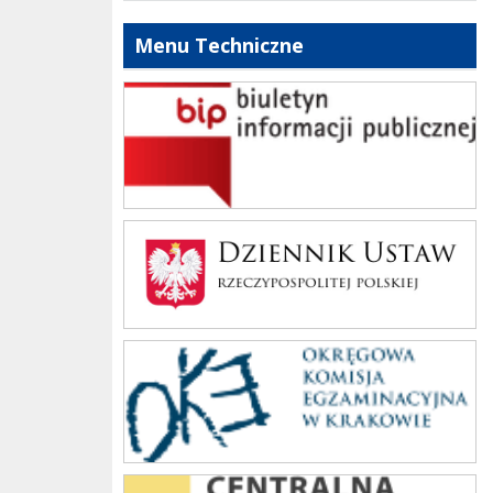
Menu Techniczne
bip szkoły
Dziennik Polski
oke_krakow
cke