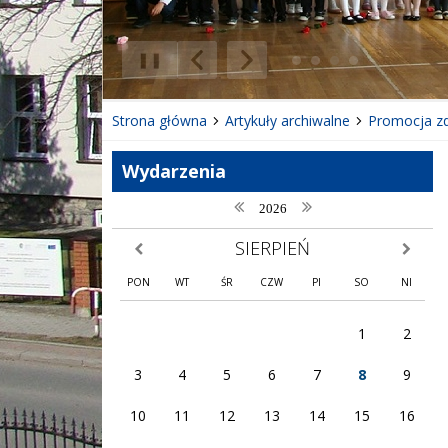
❚❚
Poprzedni Element
Następny Element
Strona główna
Artykuły archiwalne
Promocja z
Wydarzenia
poprzedni rok
następny rok
2026
SIERPIEŃ
poprzedni miesiąc
następny
PON
WT
ŚR
CZW
PI
SO
NI
1
2
3
4
5
6
7
8
9
10
11
12
13
14
15
16