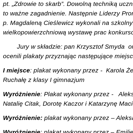
pt. „Zdrowie to skarb”. Dowolną techniką ucz
to ważne zagadnienie. Następnie Liderzy Pro
p. Magdaleną Cieślewicz wykonali na szkolny
wielkopowierzchniową wystawę prac konkurs
Jury w składzie: pan Krzysztof Smyda
o
ocenili plakaty przyznając następujące miejsc
I miejsce
: plakat wykonany przez -
Karola Że
Ruchałę z klasy I gimnazjum
Wyróżnienie
: Plakat wykonany przez -
Aleks
Natalię Citak, Dorotę Kaczor i Katarzynę Mac
Wyróżnienie:
plakat wykonany przez – Aleks
Wyróżnienie
: plakat wykonany przez – Emili