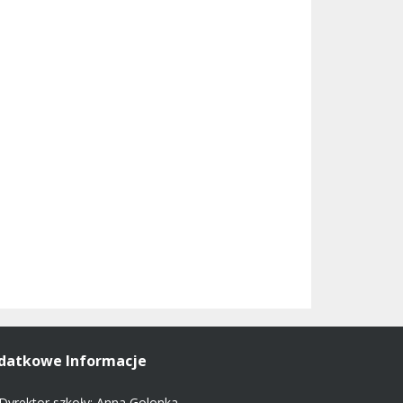
datkowe Informacje
Dyrektor szkoły: Anna Golonka