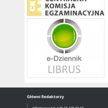
Librus szkoła
Główni Redaktorzy
Informacja: tel.
+48 18 448 00 66