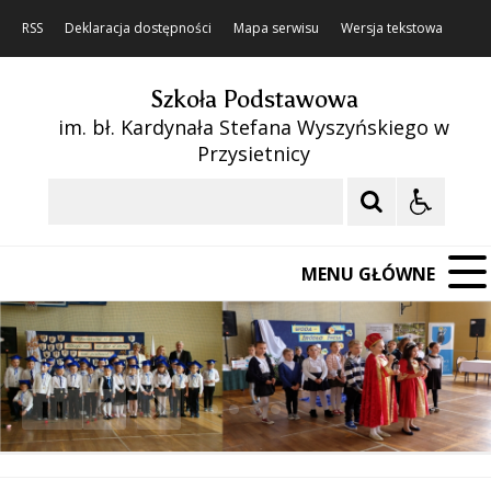
RSS
Deklaracja dostępności
Mapa serwisu
Wersja tekstowa
Szkoła Podstawowa
im. bł. Kardynała Stefana Wyszyńskiego w
Przysietnicy
Szukaj
MENU GŁÓWNE
❚❚
Poprzedni Element
Następny Element