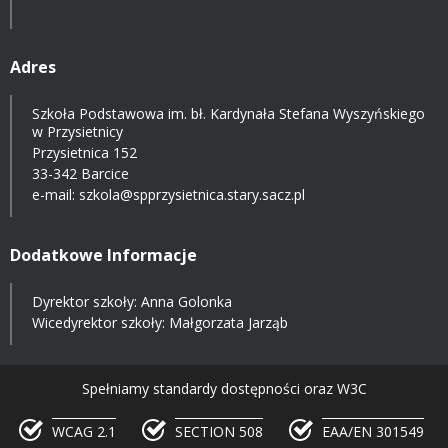
Adres
Szkoła Podstawowa im. bł. Kardynała Stefana Wyszyńskiego
w Przysietnicy
Przysietnica 152
33-342 Barcice
e-mail:
szkola@spprzysietnica.stary.sacz.pl
Dodatkowe Informacje
Dyrektor szkoły: Anna Golonka
Wicedyrektor szkoły: Małgorzata Jarząb
Spełniamy standardy dostępności oraz W3C
WCAG 2.1
SECTION 508
EAA/EN 301549