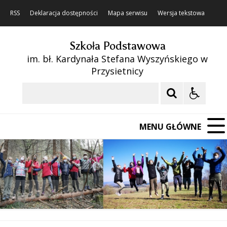
RSS
Deklaracja dostępności
Mapa serwisu
Wersja tekstowa
Szkoła Podstawowa
im. bł. Kardynała Stefana Wyszyńskiego w
Przysietnicy
Szukaj
MENU GŁÓWNE
❚❚
Poprzedni Element
Następny Element