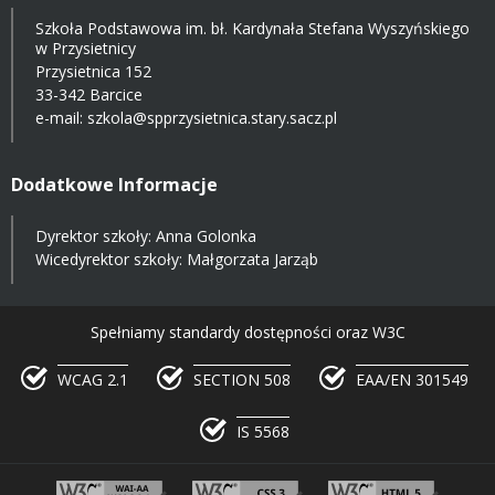
Szkoła Podstawowa im. bł. Kardynała Stefana Wyszyńskiego
w Przysietnicy
Przysietnica 152
33-342 Barcice
e-mail:
szkola@spprzysietnica.stary.sacz.pl
Dodatkowe Informacje
Dyrektor szkoły: Anna Golonka
Wicedyrektor szkoły: Małgorzata Jarząb
Spełniamy standardy dostępności oraz W3C
WCAG 2.1
SECTION 508
EAA/EN 301549
IS 5568