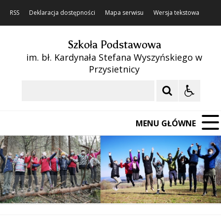
RSS
Deklaracja dostępności
Mapa serwisu
Wersja tekstowa
Szkoła Podstawowa
im. bł. Kardynała Stefana Wyszyńskiego w
Przysietnicy
Szukaj
MENU GŁÓWNE
❚❚
Poprzedni Element
Następny Element